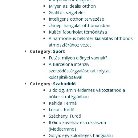
Milyen az ideális otthon
Grafitos szigetelés
Intelligens otthon tervezése
Ünnepi hangulat otthonunkban
Kültéri faburkolat térhódítása
A harmonikus belsőtér-kialakítás otthonos
atmoszférához vezet
Category:
Sport
Futás: milyen előnyei vannak?
A Barcelona intenzív
szerződéstárgyalásokat folytat
kulcsjátékosaival
Category:
Szabadidő
3 dolog, amin érdemes változtatnod a
póker stratégiádban
Kehida Termál
Lukács fürdő
Széchenyi Fürdő
Il Gino kávéház és cukrászda
(Mediterrano)
Gólya: egy különleges hangulatú