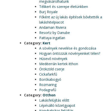
megvásárolhatunk
Télikert és szerepe életünkben
Burj Royale
Főként az új lakás építések bővítették a
lakáshitelpiacot
Andaman Riviera
Resortz by Danube
Pattaya ingatlan
Category:
Kert
A sövények nevelése és gondozása
Hogyan öntözzük növényeinket télen?
Húsevő növények
Mediterrán kertek itthon
Örökzöld cserje
Cickafarkfű
Borókabogyó
Rozmaring
Podagrafű
Category:
Otthon
Lakásfelújítás előtt
Lépésálló kőzetgyapot
Konyhabútor felújítás