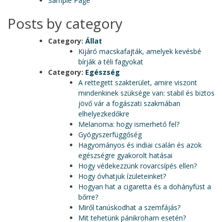
Sample Page
Posts by category
Category:
Állat
Kijáró macskafajták, amelyek kevésbé
bírják a téli fagyokat
Category:
Egészség
A rettegett szakterület, amire viszont
mindenkinek szüksége van: stabil és biztos
jövő vár a fogászati szakmában
elhelyezkedőkre
Melanoma: hogy ismerhető fel?
Gyógyszerfüggőség
Hagyományos és indiai csalán és azok
egészségre gyakorolt hatásai
Hogy védekezzünk rovarcsípés ellen?
Hogy óvhatjuk ízületeinket?
Hogyan hat a cigaretta és a dohányfüst a
bőrre?
Miről tanúskodhat a szemfájás?
Mit tehetünk pánikroham esetén?