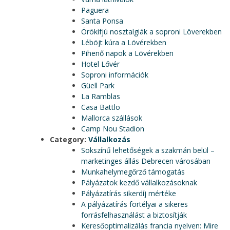
Paguera
Santa Ponsa
Örökifjú nosztalgiák a soproni Löverekben
Léböjt kúra a Lövérekben
Pihenő napok a Lövérekben
Hotel Lővér
Soproni információk
Güell Park
La Ramblas
Casa Battlo
Mallorca szállások
Camp Nou Stadion
Category:
Vállalkozás
Sokszínű lehetőségek a szakmán belül –
marketinges állás Debrecen városában
Munkahelymegőrző támogatás
Pályázatok kezdő vállalkozásoknak
Pályázatírás sikerdíj mértéke
A pályázatírás fortélyai a sikeres
forrásfelhasználást a biztosítják
Keresőoptimalizálás francia nyelven: Mire