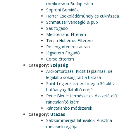
romkocsma Budapesten
Soproni Borvidék
Harrer Csokoládéműhely és cukrászda
Schmauser vendéglő & pub
Sas fogadó
Mediterrano Étterem
Tercia Hubertus Étterem
Rosengarten restaurant
Jégverem Fogadó
Corso étterem
Category:
Szépség
Arckontúrozás: Kicsit fájdalmas, de
legalább sokáig tart a hatása
Saint Legiere: ismerd meg a 30 aktív
hatóanyag fiatalító erejét
Perle Bleue: természetes összetételű
ránctalanító krém
Ránctalanító módszerek
Category:
Utazás
Salzkammergut látnivalók: Ausztria
mesebeli régiója