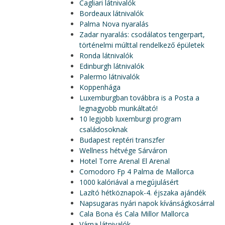
Cagliari látnivalók
Bordeaux látnivalók
Palma Nova nyaralás
Zadar nyaralás: csodálatos tengerpart,
történelmi múlttal rendelkező épületek
Ronda látnivalók
Edinburgh látnivalók
Palermo látnivalók
Koppenhága
Luxemburgban továbbra is a Posta a
legnagyobb munkáltató!
10 legjobb luxemburgi program
családosoknak
Budapest reptéri transzfer
Wellness hétvége Sárváron
Hotel Torre Arenal El Arenal
Comodoro Fp 4 Palma de Mallorca
1000 kalóriával a megújulásért
Lazító hétköznapok-4. éjszaka ajándék
Napsugaras nyári napok kívánságkosárral
Cala Bona és Cala Millor Mallorca
Várna látnivalók