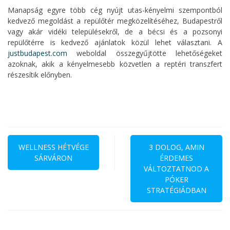
Manapság egyre több cég nyújt utas-kényelmi szempontból
kedvező megoldást a repülőtér megközelítéséhez, Budapestről
vagy akár vidéki településekről, de a bécsi és a pozsonyi
repülőtérre is kedvező ajánlatok közül lehet választani. A
justbudapest.com
weboldal összegyűjtötte lehetőségeket
azoknak, akik a kényelmesebb közvetlen a reptéri transzfert
részesítik előnyben.
Bejegyzés
navigáció
WELLNESS HÉTVÉGE
3 DOLOG, AMIN
SÁRVÁRON
ÉRDEMES
VÁLTOZTATNOD A
PÓKER
STRATÉGIÁDBAN