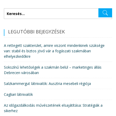
Keresés:
LEGUTÓBBI BEJEGYZÉSEK
A rettegett szakterület, amire viszont mindenkinek szüksége
van: stabil és biztos jövő vár a fogászati szakmában
elhelyezkedőkre
Sokszínű lehetőségek a szakmán belül – marketinges állás
Debrecen városában
Salzkammergut látnivalók: Ausztria mesebeli régiója
Cagliari látnivalók
Az időgazdálkodás művészetének elsajátítása: Stratégiák a
sikerhez