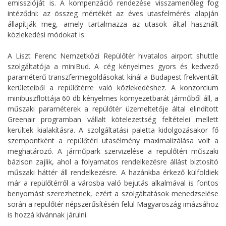
emisszióját is. A kompenzáció rendezése visszamenőleg fog
intéződni: az összeg mértékét az éves utasfelmérés alapján
állapítják meg, amely tartalmazza az utasok által használt
közlekedési módokat is.
A Liszt Ferenc Nemzetközi Repülőtér hivatalos airport shuttle
szolgáltatója a miniBud. A cég kényelmes gyors és kedvező
paraméterű transzfermegoldásokat kínál a Budapest frekventált
kerületeiből a repülőtérre való közlekedéshez. A konzorcium
minibuszflottája 60 db kényelmes környezetbarát járműből áll, a
műszaki paraméterek a repülőtér üzemeltetője által elindított
Greenair programban vállalt kötelezettség feltételei mellett
kerültek kialakításra. A szolgáltatási paletta kidolgozásakor fő
szempontként a repülőtéri utasélmény maximalizálása volt a
meghatározó. A járműpark szervizelése a repülőtéri műszaki
bázison zajlik, ahol a folyamatos rendelkezésre állást biztosító
műszaki háttér áll rendelkezésre. A hazánkba érkező külföldiek
már a repülőtérről a városba való bejutás alkalmával is fontos
benyomást szerezhetnek, ezért a szolgáltatások menedzselése
során a repülőtér népszerűsítésén felül Magyaroszág imázsához
is hozzá kívánnak járulni.