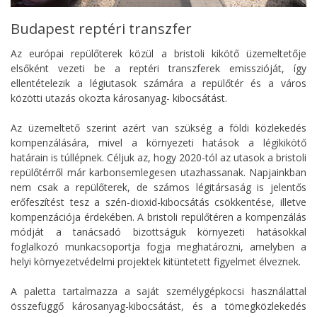
Budapest reptéri transzfer
Az európai repülőterek közül a bristoli kikötő üzemeltetője
elsőként vezeti be a reptéri transzferek emisszióját, így
ellentételezik a légiutasok számára a repülőtér és a város
közötti utazás okozta károsanyag- kibocsátást.
Az üzemeltető szerint azért van szükség a földi közlekedés
kompenzálására, mivel a környezeti hatások a légikikötő
határain is túllépnek. Céljuk az, hogy 2020-tól az utasok a bristoli
repülőtérről már karbonsemlegesen utazhassanak. Napjainkban
nem csak a repülőterek, de számos légitársaság is jelentős
erőfeszítést tesz a szén-dioxid-kibocsátás csökkentése, illetve
kompenzációja érdekében. A bristoli repülőtéren a kompenzálás
módját a tanácsadó bizottságuk környezeti hatásokkal
foglalkozó munkacsoportja fogja meghatározni, amelyben a
helyi környezetvédelmi projektek kitüntetett figyelmet élveznek.
A paletta tartalmazza a saját személygépkocsi használattal
összefüggő károsanyag-kibocsátást, és a tömegközlekedés