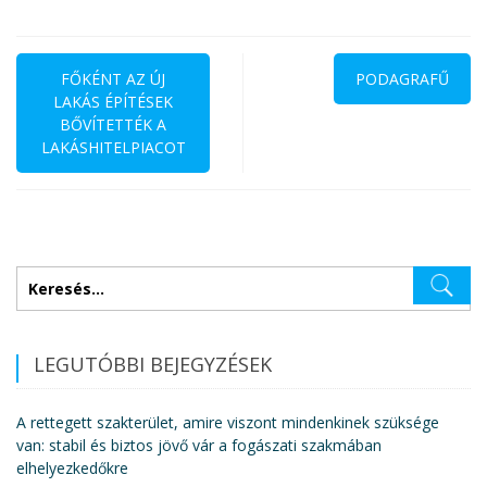
Bejegyzés
navigáció
FŐKÉNT AZ ÚJ
PODAGRAFŰ
LAKÁS ÉPÍTÉSEK
BŐVÍTETTÉK A
LAKÁSHITELPIACOT
Keresés:
LEGUTÓBBI BEJEGYZÉSEK
A rettegett szakterület, amire viszont mindenkinek szüksége
van: stabil és biztos jövő vár a fogászati szakmában
elhelyezkedőkre