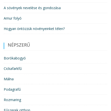
A sövények nevelése és gondozása
Amur folyó
Hogyan öntözzük növényeinket télen?
NÉPSZERŰ
Borókabogyó
Cickafarkfű
Málna
Podagrafű
Rozmaring
Fűszerek otthon