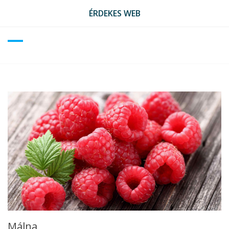
Skip
ÉRDEKES WEB
to
content
Málna