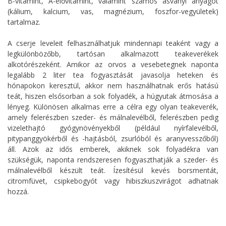
B-vitamint, A-elővitamint, valamint számos ásványi anyagot
(kálium, kalcium, vas, magnézium, foszfor-vegyületek)
tartalmaz.
A cserje leveleit felhasználhatjuk mindennapi teaként vagy a
legkülönbözőbb, tartósan alkalmazott teakeverékek
alkotórészeként. Amikor az orvos a vesebetegnek naponta
legalább 2 liter tea fogyasztását javasolja heteken és
hónapokon keresztül, akkor nem használhatnak erős hatású
teát, hiszen elsősorban a sok folyadék, a húgyutak átmosása a
lényeg. Különösen alkalmas erre a célra egy olyan teakeverék,
amely felerészben szeder- és málnalevélből, felerészben pedig
vizelethajtó gyógynövényekből (például nyírfalevélből,
pitypanggyökérből és -hajtásból, zsurlóból és aranyvesszőből)
áll. Azok az idős emberek, akiknek sok folyadékra van
szükségük, naponta rendszeresen fogyaszthatják a szeder- és
málnalevélből készült teát. Ízesítésül kevés borsmentát,
citromfüvet, csipkebogyót vagy hibiszkuszvirágot adhatnak
hozzá.