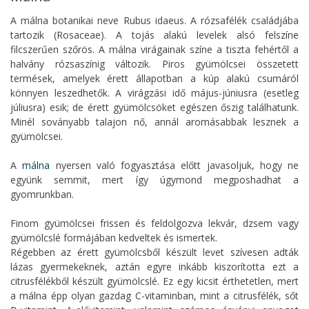
A málna botanikai neve Rubus idaeus. A rózsafélék családjába
tartozik (Rosaceae). A tojás alakú levelek alsó felszíne
filcszerűen szőrös. A málna virágainak színe a tiszta fehértől a
halvány rózsaszínig változik.
Piros gyümölcsei összetett
termések, amelyek érett állapotban a kúp alakú csumáról
könnyen leszedhetők. A virágzási idő május-júniusra (esetleg
júliusra) esik; de érett gyümölcsöket egészen őszig találhatunk.
Minél soványabb talajon nő, annál aromásabbak lesznek a
gyümölcsei.
A
málna
nyersen való fogyasztása előtt javasoljuk, hogy ne
együnk semmit, mert így úgymond megposhadhat a
gyomrunkban.
Finom gyümölcsei frissen és feldolgozva lekvár, dzsem vagy
gyümölcslé formájában kedveltek és ismertek.
Régebben az érett gyümölcsből készült levet szívesen adták
lázas gyermekeknek, aztán egyre inkább kiszorította ezt a
citrusfélékből készült gyümölcslé. Ez egy kicsit érthetetlen, mert
a málna épp olyan gazdag C-vitaminban, mint a citrusfélék, sőt