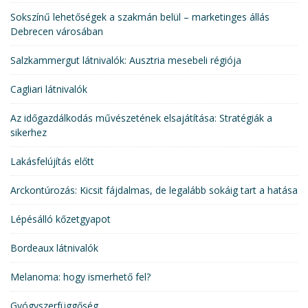
Sokszínű lehetőségek a szakmán belül – marketinges állás
Debrecen városában
Salzkammergut látnivalók: Ausztria mesebeli régiója
Cagliari látnivalók
Az időgazdálkodás művészetének elsajátítása: Stratégiák a
sikerhez
Lakásfelújítás előtt
Arckontúrozás: Kicsit fájdalmas, de legalább sokáig tart a hatása
Lépésálló kőzetgyapot
Bordeaux látnivalók
Melanoma: hogy ismerhető fel?
Gyógyszerfüggőség