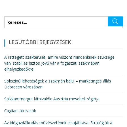
Keresés:
LEGUTÓBBI BEJEGYZÉSEK
A rettegett szakterület, amire viszont mindenkinek szüksége
van: stabil és biztos jövő vár a fogászati szakmában
elhelyezkedőkre
Sokszínű lehetőségek a szakmán belül – marketinges állás
Debrecen városában
Salzkammergut látnivalók: Ausztria mesebeli régiója
Cagliari látnivalók
Az időgazdálkodás művészetének elsajátítása: Stratégiák a