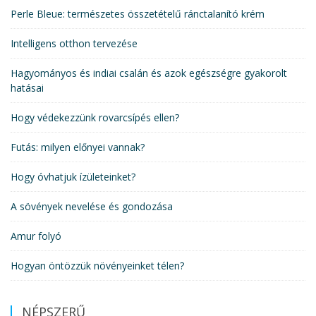
Perle Bleue: természetes összetételű ránctalanító krém
Intelligens otthon tervezése
Hagyományos és indiai csalán és azok egészségre gyakorolt
hatásai
Hogy védekezzünk rovarcsípés ellen?
Futás: milyen előnyei vannak?
Hogy óvhatjuk ízületeinket?
A sövények nevelése és gondozása
Amur folyó
Hogyan öntözzük növényeinket télen?
NÉPSZERŰ