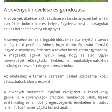
A sövények nevelése és gondozása
A sövények ültetése előtt részletesen tanulmányozni kell a fák,
cserjék és bokrok ültetési helyét, figyelve a helyi adottságokat
és az ültetendő növényünk igényeit.
A sövénytelepítéshez a legjobb időszak az ősz elejétől a tavasz
elejéig tartó periódus. Ahhoz, hogy tömör és kívánt formájú
legyen a sövényünk érdemes a töveket közel ültetni egymáshoz.
A magasabb ágakat nyírjuk meg, hogy az alsó rügyek
növekedését elősegítsük. Ezekhez a munkafolyamatokhoz
szükségünk lesz kézi és gépi szerszámokra.
Az ültetéshez a terraline szerszám család szerszámai közül
választhatunk ideális eszközt.
A sövények metszését, nyírását elvégezhetjük kézzel vagy
géppel is. A sövényvágók precíziós munkákhoz valók, hiszen
esztétikailag és a növény egészségének érdekében is fontos
tiszta és határozott vágást biztosítanak.