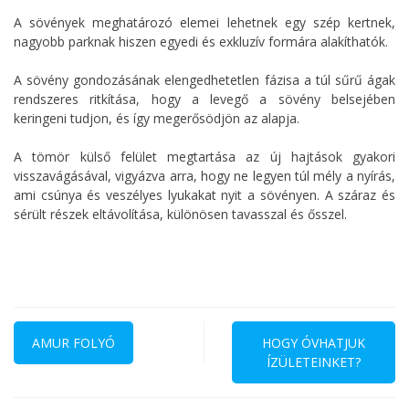
A sövények meghatározó elemei lehetnek egy szép kertnek,
nagyobb parknak hiszen egyedi és exkluzív formára alakíthatók.
A sövény gondozásának elengedhetetlen fázisa a túl sűrű ágak
rendszeres ritkítása, hogy a levegő a sövény belsejében
keringeni tudjon, és így megerősödjön az alapja.
A tömör külső felület megtartása az új hajtások gyakori
visszavágásával, vigyázva arra, hogy ne legyen túl mély a nyírás,
ami csúnya és veszélyes lyukakat nyit a sövényen. A száraz és
sérült részek eltávolítása, különösen tavasszal és ősszel.
Bejegyzés
navigáció
AMUR FOLYÓ
HOGY ÓVHATJUK
ÍZÜLETEINKET?