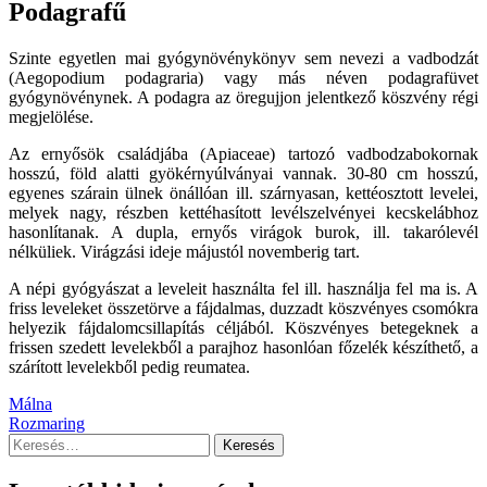
Podagrafű
Szinte egyetlen mai gyógynövénykönyv sem nevezi a vadbodzát
(Aegopodium podagraria) vagy más néven podagrafüvet
gyógynövénynek. A podagra az öregujjon jelentkező köszvény régi
megjelölése.
Az ernyősök családjába (Apiaceae) tartozó vadbodzabokornak
hosszú, föld alatti gyökérnyúlványai vannak. 30-80 cm hosszú,
egyenes szárain ülnek önállóan ill. szárnyasan, kettéosztott levelei,
melyek nagy, részben kettéhasított levélszelvényei kecskelábhoz
hasonlítanak. A dupla, ernyős virágok burok, ill. takarólevél
nélküliek. Virágzási ideje májustól novemberig tart.
A népi gyógyászat a leveleit használta fel ill. használja fel ma is. A
friss leveleket összetörve a fájdalmas, duzzadt köszvényes csomókra
helyezik fájdalomcsillapítás céljából. Köszvényes betegeknek a
frissen szedett levelekből a parajhoz hasonlóan főzelék készíthető, a
szárított levelekből pedig reumatea.
Bejegyzés
Málna
Rozmaring
navigáció
Keresés: