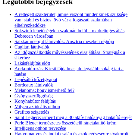
Legutóbbi bejegyzések
A rettegett szakterület, amire viszont mindenkinek szüksége
van: stabil és biztos jövő vár a fogászati szakmában
elhelyezkedőkre
Sokszínű lehetőségek a szakmán belül – marketinges állás
Debrecen városában
Salzkammergut látnivalók: Ausztria mesebeli régiója
Cagliari látnivalók
Az időgazdálkodás művészetének elsajátítása: Stratégiák a
sikerhez
Lakásfelújítás előtt
Arckontúrozás: Kicsit fájdalmas, de legalább sokáig tart a
hatása
Lépésálló kőzetgyapot
Bordeaux látnivalók
Melanoma: hogy ismerhető fel?
Gyógyszerfüggőség
Konyhabútor felújítás
Milyen az ideális otthon
Grafitos szigetelés
Saint Legiere: ismerd meg a 30 aktív hatóanyag fiatalító erejét
Perle Bleue: természetes összetételű ránctalanító krém
Intelligens otthon tervezése
Hagyományos és indiai csalán és azok egészségre gyakorolt