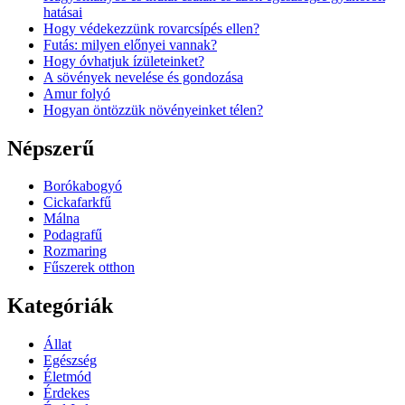
hatásai
Hogy védekezzünk rovarcsípés ellen?
Futás: milyen előnyei vannak?
Hogy óvhatjuk ízületeinket?
A sövények nevelése és gondozása
Amur folyó
Hogyan öntözzük növényeinket télen?
Népszerű
Borókabogyó
Cickafarkfű
Málna
Podagrafű
Rozmaring
Fűszerek otthon
Kategóriák
Állat
Egészség
Életmód
Érdekes