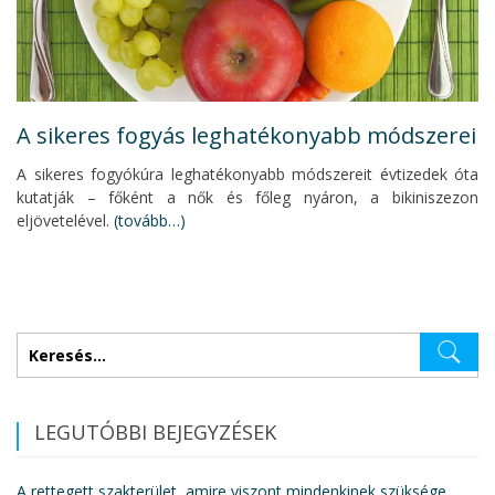
A sikeres fogyás leghatékonyabb módszerei
A sikeres fogyókúra leghatékonyabb módszereit évtizedek óta
kutatják – főként a nők és főleg nyáron, a bikiniszezon
eljövetelével.
(tovább…)
Keresés:
LEGUTÓBBI BEJEGYZÉSEK
A rettegett szakterület, amire viszont mindenkinek szüksége