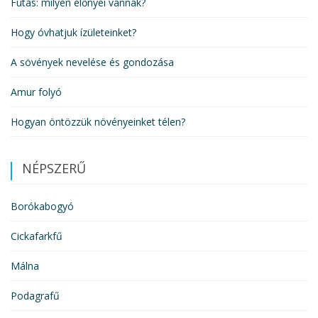
Futás: milyen előnyei vannak?
Hogy óvhatjuk ízületeinket?
A sövények nevelése és gondozása
Amur folyó
Hogyan öntözzük növényeinket télen?
NÉPSZERŰ
Borókabogyó
Cickafarkfű
Málna
Podagrafű