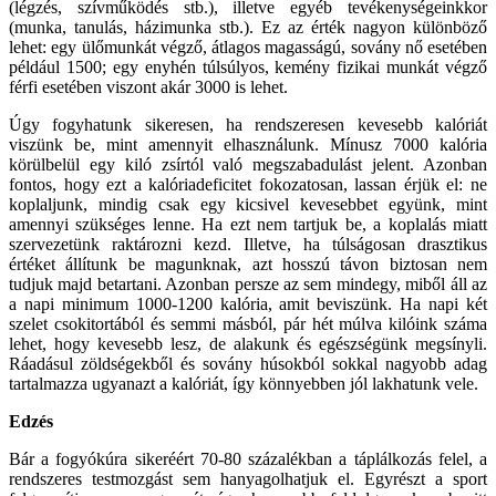
(légzés, szívműködés stb.), illetve egyéb tevékenységeinkkor
(munka, tanulás, házimunka stb.). Ez az érték nagyon különböző
lehet: egy ülőmunkát végző, átlagos magasságú, sovány nő esetében
például 1500; egy enyhén túlsúlyos, kemény fizikai munkát végző
férfi esetében viszont akár 3000 is lehet.
Úgy fogyhatunk sikeresen, ha rendszeresen kevesebb kalóriát
viszünk be, mint amennyit elhasználunk. Mínusz 7000 kalória
körülbelül egy kiló zsírtól való megszabadulást jelent. Azonban
fontos, hogy ezt a kalóriadeficitet fokozatosan, lassan érjük el: ne
koplaljunk, mindig csak egy kicsivel kevesebbet együnk, mint
amennyi szükséges lenne. Ha ezt nem tartjuk be, a koplalás miatt
szervezetünk raktározni kezd. Illetve, ha túlságosan drasztikus
értéket állítunk be magunknak, azt hosszú távon biztosan nem
tudjuk majd betartani. Azonban persze az sem mindegy, miből áll az
a napi minimum 1000-1200 kalória, amit beviszünk. Ha napi két
szelet csokitortából és semmi másból, pár hét múlva kilóink száma
lehet, hogy kevesebb lesz, de alakunk és egészségünk megsínyli.
Ráadásul zöldségekből és sovány húsokból sokkal nagyobb adag
tartalmazza ugyanazt a kalóriát, így könnyebben jól lakhatunk vele.
Edzés
Bár a fogyókúra sikeréért 70-80 százalékban a táplálkozás felel, a
rendszeres testmozgást sem hanyagolhatjuk el. Egyrészt a sport