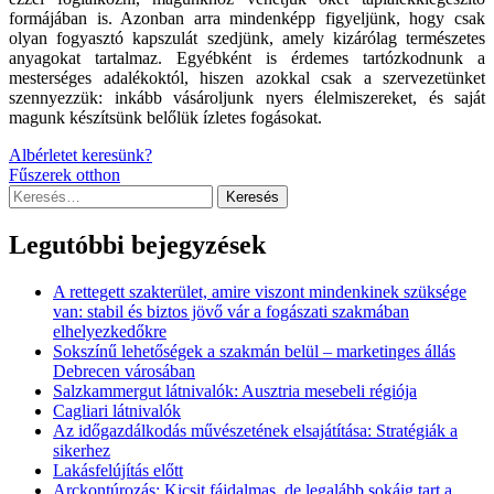
formájában is. Azonban arra mindenképp figyeljünk, hogy csak
olyan fogyasztó kapszulát szedjünk, amely kizárólag természetes
anyagokat tartalmaz. Egyébként is érdemes tartózkodnunk a
mesterséges adalékoktól, hiszen azokkal csak a szervezetünket
szennyezzük: inkább vásároljunk nyers élelmiszereket, és saját
magunk készítsünk belőlük ízletes fogásokat.
Bejegyzés
Albérletet keresünk?
Fűszerek otthon
navigáció
Keresés:
Legutóbbi bejegyzések
A rettegett szakterület, amire viszont mindenkinek szüksége
van: stabil és biztos jövő vár a fogászati szakmában
elhelyezkedőkre
Sokszínű lehetőségek a szakmán belül – marketinges állás
Debrecen városában
Salzkammergut látnivalók: Ausztria mesebeli régiója
Cagliari látnivalók
Az időgazdálkodás művészetének elsajátítása: Stratégiák a
sikerhez
Lakásfelújítás előtt
Arckontúrozás: Kicsit fájdalmas, de legalább sokáig tart a