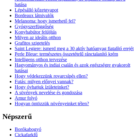
hatása
Lépésálló kőzetgyapot
Bordeaux látnivalók
Melanoma: hogy ismerhető fel?
Gyógyszerfüggőség
Konyhabútor felújítás
Milyen az ideális otthon
Grafitos szigetelés
Saint Legiere: ismerd meg a 30 aktív hatóanyag fiatalító erejét
Perle Bleue: természetes összetételű ránctalanító krém
Intelligens otthon tervezése
Hagyományos és indiai csalán és azok egészségre gyakorolt
hatásai
Hogy védekezzünk rovarcsípés ellen?
Futás: milyen előnyei vannak?
Hogy óvhatjuk ízületeinket?
A sövények nevelése és gondozása
Amur folyó
Hogyan öntözzük növényeinket télen?
Népszerű
Borókabogyó
Cickafarkfű