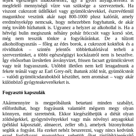
sejtek egészséges működéséhez, így a gyors anyagcseréhez is
megfelelő mennyiségű vízre van szüksége a szervezetnek. Ha
viszont cukrozott üdítőkkel vagy gyümölcslevekkel, észrevétlenül
magunkhoz veszünk akár napi 800-1000 plusz kalóriát, amely
eredményeképp nemcsak, hogy nehezebben fogyhatunk, de akár
még tovább hízhatunk is. Ugyanez a helyzet az alkohollal is. Ha a
hétvégi bulin megiszunk néhány pohár fröccsöt vagy korsó sört,
még nem tesszük tönkre a fogyókúránkat. De a túlzott
alkoholfogyasztás – főleg az édes borok, a cukrozott koktélok és a
röviditalok – szintén jelentős többletkalóriával terheli a
szervezetünket, a többi egészségügyi kockázatról nem is beszélve.
Így elsősorban ízesítetlen ásványvizet, frissen facsart gyümölcslevet
vagy teát fogyasszunk. Utóbbit illetően nem kell leragadnunk a
fekete teánál vagy az Earl Grey-nél; ihatunk zöld teát, gyümölcsteát
– valódi gyümölcsdarabokból készültet, nem aromásat – vagy akár
különböző gyógyteakeverékeket is.
Fogyasztó kapszulák
Akármennyire is megpróbálunk betartani minden szabályt,
előfordulhat, hogy fogyásunk valamiért mégsem megy olyan
könnyen, mint szeretnénk. Ekkor kiegészíthetjük a diétát olyan
zöldségekkel, gyógynövényekkel vagy más növényi anyagokkal
(például káposztalé, almaecet, zeller stb.), amelyek bizonyítottan
segítik a fogyást. Ha ezeket nehéz beszerezni, vagy nincs kedvünk
ezzel foglalkozni, magunkhoz vehetjük őket táplálékkiegészítő