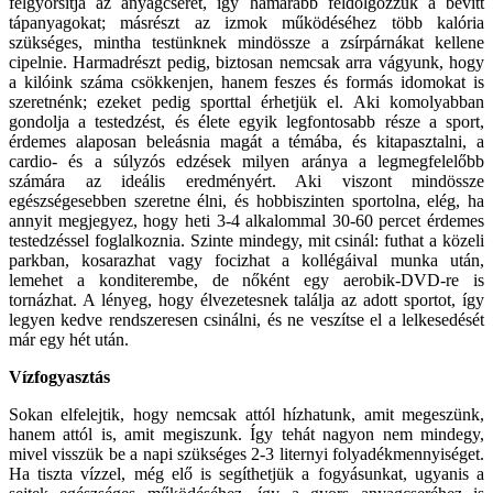
felgyorsítja az anyagcserét, így hamarabb feldolgozzuk a bevitt
tápanyagokat; másrészt az izmok működéséhez több kalória
szükséges, mintha testünknek mindössze a zsírpárnákat kellene
cipelnie. Harmadrészt pedig, biztosan nemcsak arra vágyunk, hogy
a kilóink száma csökkenjen, hanem feszes és formás idomokat is
szeretnénk; ezeket pedig sporttal érhetjük el. Aki komolyabban
gondolja a testedzést, és élete egyik legfontosabb része a sport,
érdemes alaposan beleásnia magát a témába, és kitapasztalni, a
cardio- és a súlyzós edzések milyen aránya a legmegfelelőbb
számára az ideális eredményért. Aki viszont mindössze
egészségesebben szeretne élni, és hobbiszinten sportolna, elég, ha
annyit megjegyez, hogy heti 3-4 alkalommal 30-60 percet érdemes
testedzéssel foglalkoznia. Szinte mindegy, mit csinál: futhat a közeli
parkban, kosarazhat vagy focizhat a kollégáival munka után,
lemehet a konditerembe, de nőként egy aerobik-DVD-re is
tornázhat. A lényeg, hogy élvezetesnek találja az adott sportot, így
legyen kedve rendszeresen csinálni, és ne veszítse el a lelkesedését
már egy hét után.
Vízfogyasztás
Sokan elfelejtik, hogy nemcsak attól hízhatunk, amit megeszünk,
hanem attól is, amit megiszunk. Így tehát nagyon nem mindegy,
mivel visszük be a napi szükséges 2-3 liternyi folyadékmennyiséget.
Ha tiszta vízzel, még elő is segíthetjük a fogyásunkat, ugyanis a