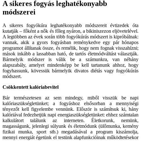
A sikeres fogyás leghatékonyabb
módszerei
A sikeres fogyókúra leghatékonyabb módszereit évtizedek óta
kutatják – főként a nők és főleg nyáron, a bikiniszezon eljövetelével.
A legtöbben az évek során több fogyókúrás módszert is kipróbálnak:
vannak, akik a gyors fogyásban reménykedve egy pár hónapos
programot állítanak össze, és remélik, hogy nem fognak visszahízni;
mások inkább a lassabban ható, de tartós életmódváltást választják.
Bármelyik módszer is válik be a számunkra, van néhány
alapszabály, amelyet mindenképp be kell tartanunk ahhoz, hogy
fogyhassunk, kövessük bármelyik divatos diétás vagy fogyókúrás
módszert.
Csökkentett kalóriabevitel
Bár természetesen az sem mindegy, miből visszük be napi
kalóriaszükségletünket; a fogyáshoz elsősorban a mennyiségi
tényezőt kell figyelembe vennünk. Először is számítsuk ki, hány
kalóriával fedezhetjük napi energiaszükségletünket: ehhez számtalan
kalkulátort találunk az interneten. Életkorunk, nemünk,
magasságunk, jelenlegi súlyunk és életmódunk (ülőmunka, kemény
fizikai munka, sport stb.) megadásával a program kiszámolja,
mennyi energiát égetünk el testünk alapfunkcióinak működtetésekor