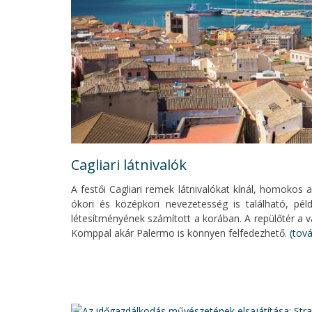
Cagliari látnivalók
A festői Cagliari remek látnivalókat kínál, homokos 
ókori és középkori nevezetesség is található, p
létesítményének számított a korában. A repülőtér a vá
Komppal akár Palermo is könnyen felfedezhető.
(tov