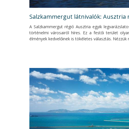
Salzkammergut látnivalók: Ausztria 
A Salzkammergut régió Ausztria egyik legvarázslato
történelmi városairól híres. Ez a festői terület olya
élmények kedvelőinek is tökéletes választás. Nézzük 