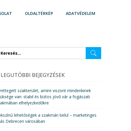
SOLAT
OLDALTÉRKÉP
ADATVÉDELEM
eresés:
LEGUTÓBBI BEJEGYZÉSEK
rettegett szakterület, amire viszont mindenkinek
üksége van: stabil és biztos jövő vár a fogászati
zakmában elhelyezkedőkre
kszínű lehetőségek a szakmán belül – marketinges
lás Debrecen városában