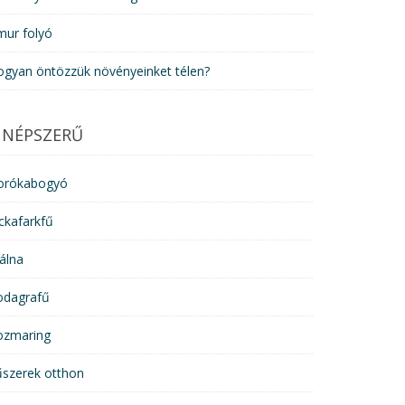
mur folyó
ogyan öntözzük növényeinket télen?
NÉPSZERŰ
orókabogyó
ckafarkfű
álna
odagrafű
ozmaring
űszerek otthon