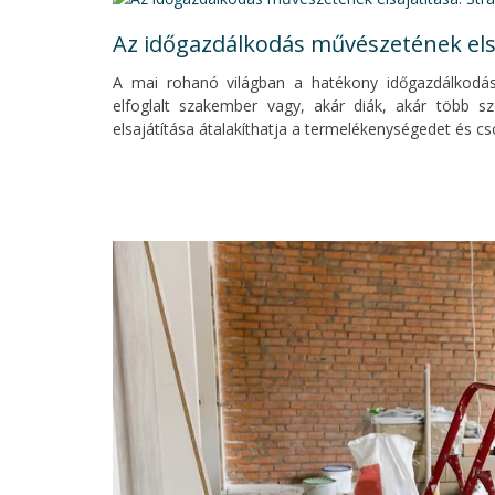
Az időgazdálkodás művészetének elsa
A mai rohanó világban a hatékony időgazdálkodás
elfoglalt szakember vagy, akár diák, akár több s
elsajátítása átalakíthatja a termelékenységedet és cs