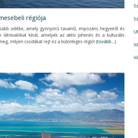
S
mesebeli régiója
S
sabb vidéke, amely gyönyörű tavairól, impozáns hegyeiről és
U
n látnivalókat kínál, amelyek az aktív pihenés és a kulturális
meg, milyen csodákat rejt ez a különleges régió!
(tovább…)
Vá
Vá