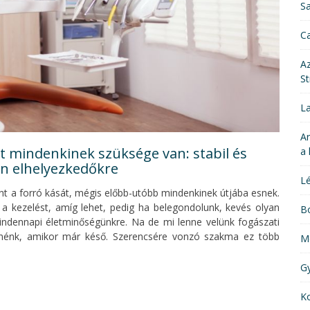
Sa
Ca
Az
St
La
Ar
nt mindenkinek szüksége van: stabil és
a 
an elhelyezkedőkre
Lé
nt a forró kását, mégis előbb-utóbb mindenkinek útjába esnek.
 a kezelést, amíg lehet, pedig ha belegondolunk, kevés olyan
Bo
indennapi életminőségünkre. Na de mi lenne velünk fogászati
nénk, amikor már késő. Szerencsére vonzó szakma ez több
M
G
Ko