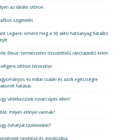
lyen az ideális otthon
afitos szigetelés
int Legiere: ismerd meg a 30 aktív hatóanyag fiatalító
ejét
rle Bleue: természetes összetételű ránctalanító krém
telligens otthon tervezése
gyományos és indiai csalán és azok egészségre
akorolt hatásai
gy védekezzünk rovarcsípés ellen?
tás: milyen előnyei vannak?
gy óvhatjuk ízületeinket?
 sövények nevelése és gondozása