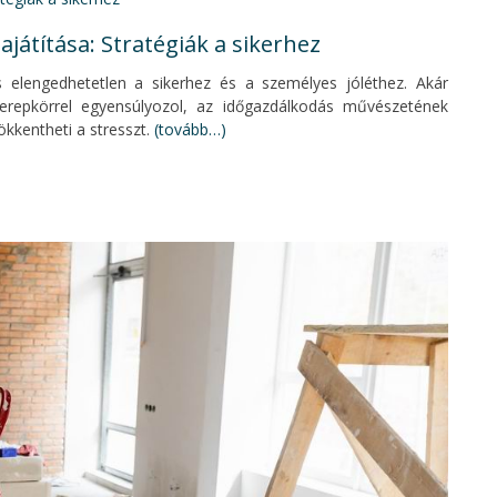
játítása: Stratégiák a sikerhez
 elengedhetetlen a sikerhez és a személyes jóléthez. Akár
zerepkörrel egyensúlyozol, az időgazdálkodás művészetének
ökkentheti a stresszt.
(tovább…)