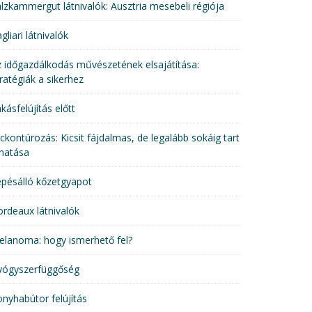
lzkammergut látnivalók: Ausztria mesebeli régiója
gliari látnivalók
 időgazdálkodás művészetének elsajátítása:
ratégiák a sikerhez
kásfelújítás előtt
ckontúrozás: Kicsit fájdalmas, de legalább sokáig tart
hatása
pésálló kőzetgyapot
rdeaux látnivalók
elanoma: hogy ismerhető fel?
yógyszerfüggőség
nyhabútor felújítás