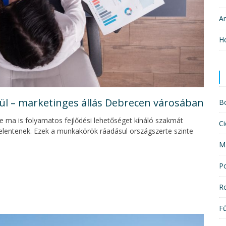
A
H
ül – marketinges állás Debrecen városában
B
de ma is folyamatos fejlődési lehetőséget kínáló szakmát
Ci
elentenek. Ezek a munkakörök ráadásul országszerte szinte
M
P
R
F