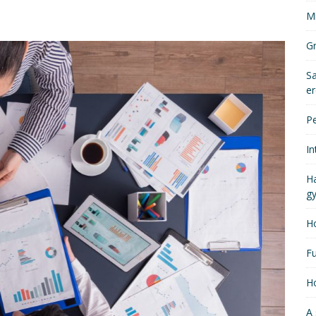
Mi
Gr
Sa
er
Pe
In
Ha
gy
Ho
Fu
Ho
A