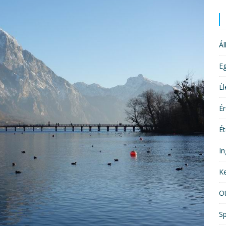
Ál
E
É
É
Ét
In
Ke
O
Sp