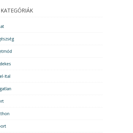
KATEGÓRIÁK
lat
gészség
letmód
rdekes
el-Ital
gatlan
rt
tthon
ort