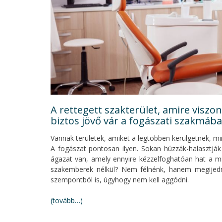
A rettegett szakterület, amire viszo
biztos jövő vár a fogászati szakmáb
Vannak területek, amiket a legtöbben kerülgetnek, mi
A fogászat pontosan ilyen. Sokan húzzák-halasztják
ágazat van, amely ennyire kézzelfoghatóan hat a m
szakemberek nélkül? Nem félnénk, hanem megijed
szempontból is, úgyhogy nem kell aggódni.
(tovább…)