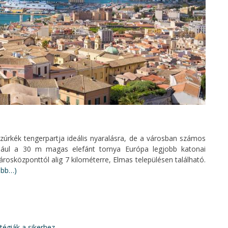
azúrkék tengerpartja ideális nyaralásra, de a városban számos
éldául a 30 m magas elefánt tornya Európa legjobb katonai
rosközponttól alig 7 kilométerre, Elmas településen található.
ább…)