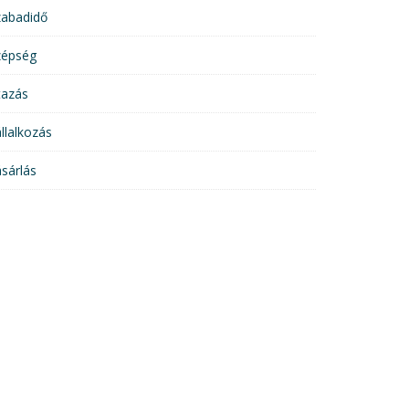
zabadidő
zépség
tazás
llalkozás
sárlás