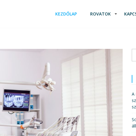
KEZDŐLAP
ROVATOK
KAPC
K
A 
sz
s
So
ál