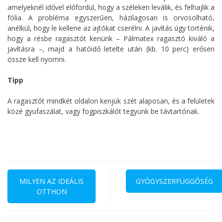
amelyeknél idővel előfordul, hogy a széleken leválik, és felhajlik a
fólia. A probléma egyszerűen, házilagosan is orvosolható,
anélkül, hogy le kellene az ajtókat cserélni. A javítás úgy történik,
hogy a résbe ragasztót kenünk – Pálmatex ragasztó kiváló a
javításra –, majd a hatóidő letelte után (kb. 10 perc) erősen
össze kell nyomni.
Tipp
A ragasztót mindkét oldalon kenjük szét alaposan, és a felületek
közé gyufaszálat, vagy fogpiszkálót tegyünk be távtartónak.
Bejegyzés
navigáció
MILYEN AZ IDEÁLIS
GYÓGYSZERFÜGGŐSÉG
OTTHON