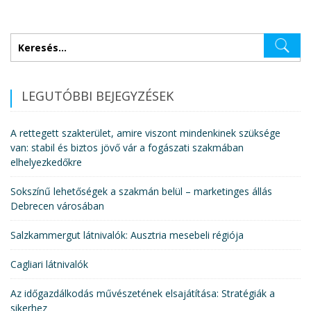
Keresés:
LEGUTÓBBI BEJEGYZÉSEK
A rettegett szakterület, amire viszont mindenkinek szüksége
van: stabil és biztos jövő vár a fogászati szakmában
elhelyezkedőkre
Sokszínű lehetőségek a szakmán belül – marketinges állás
Debrecen városában
Salzkammergut látnivalók: Ausztria mesebeli régiója
Cagliari látnivalók
Az időgazdálkodás művészetének elsajátítása: Stratégiák a
sikerhez