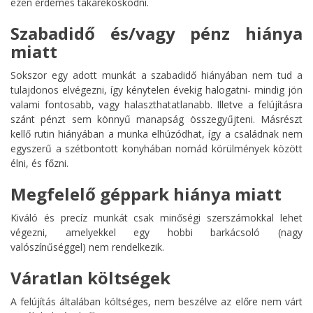
ezen érdemes takarékoskodni.
Szabadidő és/vagy pénz hiánya
miatt
Sokszor egy adott munkát a szabadidő hiányában nem tud a
tulajdonos elvégezni, így kénytelen évekig halogatni- mindig jön
valami fontosabb, vagy halaszthatatlanabb. Illetve a felújításra
szánt pénzt sem könnyű manapság összegyűjteni. Másrészt
kellő rutin hiányában a munka elhúzódhat, így a családnak nem
egyszerű a szétbontott konyhában nomád körülmények között
élni, és főzni.
Megfelelő géppark hiánya miatt
Kiváló és precíz munkát csak minőségi szerszámokkal lehet
végezni, amelyekkel egy hobbi barkácsoló (nagy
valószínűséggel) nem rendelkezik.
Váratlan költségek
A felújítás általában költséges, nem beszélve az előre nem várt