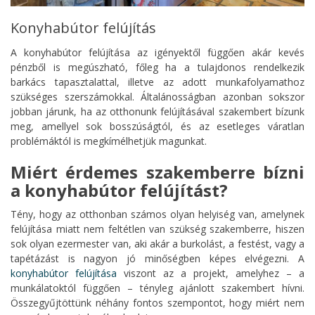
Konyhabútor felújítás
A konyhabútor felújítása az igényektől függően akár kevés
pénzből is megúszható, főleg ha a tulajdonos rendelkezik
barkács tapasztalattal, illetve az adott munkafolyamathoz
szükséges szerszámokkal. Általánosságban azonban sokszor
jobban járunk, ha az otthonunk felújításával szakembert bízunk
meg, amellyel sok bosszúságtól, és az esetleges váratlan
problémáktól is megkímélhetjük magunkat.
Miért érdemes szakemberre bízni
a konyhabútor felújítást?
Tény, hogy az otthonban számos olyan helyiség van, amelynek
felújítása miatt nem feltétlen van szükség szakemberre, hiszen
sok olyan ezermester van, aki akár a burkolást, a festést, vagy a
tapétázást is nagyon jó minőségben képes elvégezni. A
konyhabútor felújítása
viszont az a projekt, amelyhez – a
munkálatoktól függően – tényleg ajánlott szakembert hívni.
Összegyűjtöttünk néhány fontos szempontot, hogy miért nem