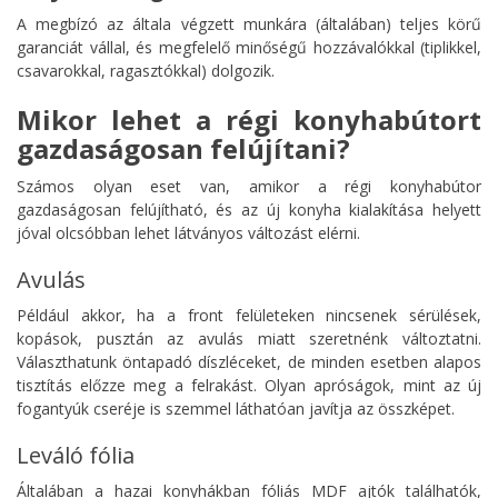
A megbízó az általa végzett munkára (általában) teljes körű
garanciát vállal, és megfelelő minőségű hozzávalókkal (tiplikkel,
csavarokkal, ragasztókkal) dolgozik.
Mikor lehet a régi konyhabútort
gazdaságosan felújítani?
Számos olyan eset van, amikor a régi konyhabútor
gazdaságosan felújítható, és az új konyha kialakítása helyett
jóval olcsóbban lehet látványos változást elérni.
Avulás
Például akkor, ha a front felületeken nincsenek sérülések,
kopások, pusztán az avulás miatt szeretnénk változtatni.
Választhatunk öntapadó díszléceket, de minden esetben alapos
tisztítás előzze meg a felrakást. Olyan apróságok, mint az új
fogantyúk cseréje is szemmel láthatóan javítja az összképet.
Leváló fólia
Általában a hazai konyhákban fóliás MDF ajtók találhatók,