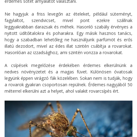
érdemes sötét árnyalatot választani.
Ne hagyjuk a friss levegőn az ételeket, például süteményt,
fagylaltot, szendvicset, mivel pont ezekre szállnak
leggyakrabban darazsak és méhek. Hasonló szabály érvényes a
nyitott üdítőitalokra és poharakra. Egy másik hasznos tanács,
hogy a szabadban lehetőleg ne használjunk parfümöt és erős
illatú dezodort, mivel az édes illat szintén csábítja a rovarokat.
Hasonlóan az izzadsághoz, ami szintén vonzza a rovarokat.
A csípések megelőzése érdekében érdemes elkerülnünk a
nedves növényzetet és a magas füvet. Különösen óvatosak
legyünk éppen virágzó fák közelében. Sokan nem is tudják, hogy
a rovarok gyakran csoportosan repülnek. Érdemes nagyjából 50
méterrel elkerülni azt a helyet, ahol valakit rovarcsípés ért.