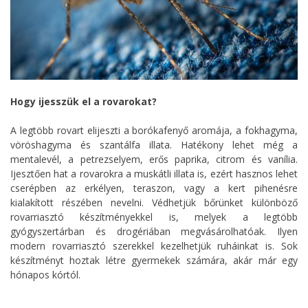
Hogy ijesszük el a rovarokat?
A legtöbb rovart elijeszti a borókafenyő aromája, a fokhagyma,
vöröshagyma és szantálfa illata. Hatékony lehet még a
mentalevél, a petrezselyem, erős paprika, citrom és vanília.
Ijesztően hat a rovarokra a muskátli illata is, ezért hasznos lehet
cserépben az erkélyen, teraszon, vagy a kert pihenésre
kialakított részében nevelni. Védhetjük bőrünket különböző
rovarriasztó készítményekkel is, melyek a legtöbb
gyógyszertárban és drogériában megvásárolhatóak. Ilyen
modern rovarriasztó szerekkel kezelhetjük ruháinkat is. Sok
készítményt hoztak létre gyermekek számára, akár már egy
hónapos kórtól.