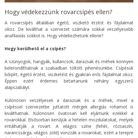
Hogy védekezzünk rovarcsípés ellen?
A rovarcsípés általában égető, viszkető érzést és fájdalmat
okoz. De kiválthat a szervezet számára sokkal veszélyesebb
anafilaxiás sokkot is. Hogy védekezhetünk ellene?
Hogy kerülhető el a csípés?
A szúnyogok, hangyák, kullancsok, darazsak és méhek könnyen
belerondíthatnak a szabadban töltött pihenésünkbe. Csípésük
bőrpírt, égető érzést, viszketést és gyakran erős fájdalmat okoz.
Éppen ezért érdemes betartanunk néhány egyszerű
alapszabályt.
Különösen veszélyesek a darazsak és a méhek, mivel a
csípéssel szervezetbe juttatott mérgek allergiás rohamot is
kiválthatnak. Különösen óvatosan kell eljárnunk ezekkel a
rovarokkal. Elsősorban kerüljük a hirtelen mozdulatokat, melyek
irritálhatják a rovart. A világos színe (fehér, rózsaszín,
narancssárga, világos zöld) vonzzák a rovarokat, ezért a terepre