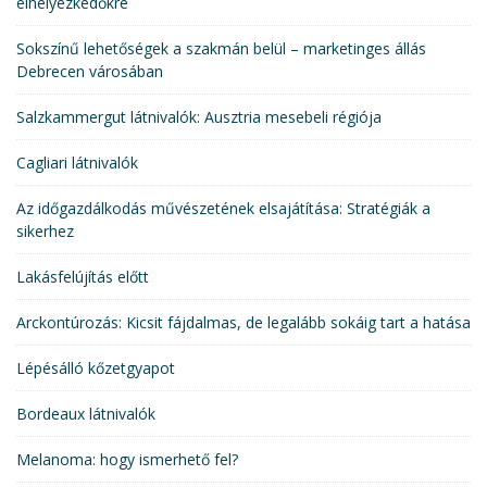
elhelyezkedőkre
Sokszínű lehetőségek a szakmán belül – marketinges állás
Debrecen városában
Salzkammergut látnivalók: Ausztria mesebeli régiója
Cagliari látnivalók
Az időgazdálkodás művészetének elsajátítása: Stratégiák a
sikerhez
Lakásfelújítás előtt
Arckontúrozás: Kicsit fájdalmas, de legalább sokáig tart a hatása
Lépésálló kőzetgyapot
Bordeaux látnivalók
Melanoma: hogy ismerhető fel?