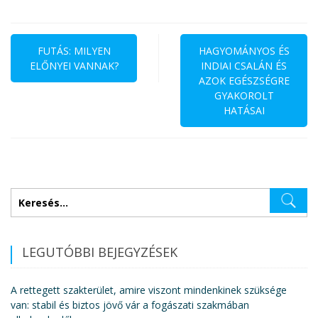
Bejegyzés
navigáció
FUTÁS: MILYEN
HAGYOMÁNYOS ÉS
ELŐNYEI VANNAK?
INDIAI CSALÁN ÉS
AZOK EGÉSZSÉGRE
GYAKOROLT
HATÁSAI
Keresés:
LEGUTÓBBI BEJEGYZÉSEK
A rettegett szakterület, amire viszont mindenkinek szüksége
van: stabil és biztos jövő vár a fogászati szakmában