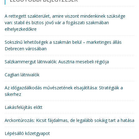
A rettegett szakterület, amire viszont mindenkinek szüksége
van: stabil és biztos jövő vár a fogászati szakmában
elhelyezkedőkre
Sokszínű lehetőségek a szakmán belül – marketinges állás
Debrecen városában
Salzkammergut látnivalók: Ausztria mesebeli régiója
Cagliari látnivalók
Az időgazdálkodás művészetének elsajátítása: Stratégiák a
sikerhez
Lakásfelújítás előtt
Arckontúrozás: Kicsit fájdalmas, de legalább sokáig tart a hatása
Lépésálló kőzetgyapot