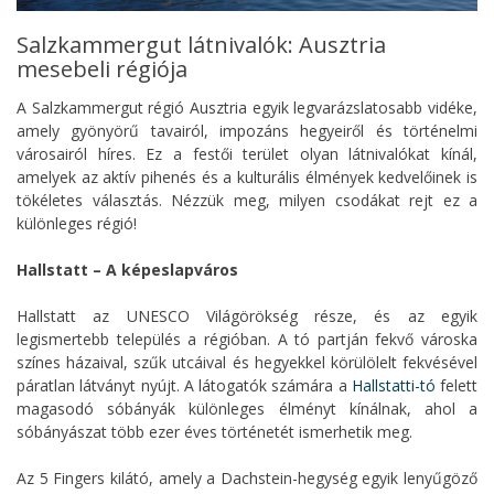
Salzkammergut látnivalók: Ausztria
mesebeli régiója
A Salzkammergut régió Ausztria egyik legvarázslatosabb vidéke,
amely gyönyörű tavairól, impozáns hegyeiről és történelmi
városairól híres. Ez a festői terület olyan látnivalókat kínál,
amelyek az aktív pihenés és a kulturális élmények kedvelőinek is
tökéletes választás. Nézzük meg, milyen csodákat rejt ez a
különleges régió!
Hallstatt – A képeslapváros
Hallstatt az UNESCO Világörökség része, és az egyik
legismertebb település a régióban. A tó partján fekvő városka
színes házaival, szűk utcáival és hegyekkel körülölelt fekvésével
páratlan látványt nyújt. A látogatók számára a
Hallstatti-tó
felett
magasodó sóbányák különleges élményt kínálnak, ahol a
sóbányászat több ezer éves történetét ismerhetik meg.
Az 5 Fingers kilátó, amely a Dachstein-hegység egyik lenyűgöző