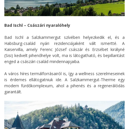
Bad Ischl – Császári nyaralóhely
Bad Ischl a Salzkammergut szívében helyezkedik el, és a
Habsburg-család nyári rezidenciájaként vált ismertté. A
Kaiservilla, amely Ferenc József császár és Erzsébet királyné
(Sisi) kedvelt pihenőhelye volt, ma is látogatható, és bepillantást
enged a császári család mindennapjaiba.
A város híres termálforrásairól is, így a wellness szerelmeseinek
is érdemes ellátogatniuk ide. A Salzkammergut-Therme egy
modern fürdőkomplexum, ahol a pihenés és a regenerálódás
garantált.