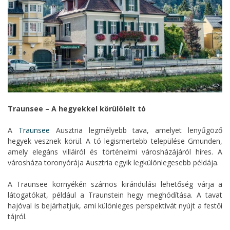
Traunsee – A hegyekkel körülölelt tó
A
Traunsee
Ausztria legmélyebb tava, amelyet lenyűgöző
hegyek vesznek körül. A tó legismertebb települése Gmunden,
amely elegáns villáiról és történelmi városházájáról híres. A
városháza toronyórája Ausztria egyik legkülönlegesebb példája.
A Traunsee környékén számos kirándulási lehetőség várja a
látogatókat, például a Traunstein hegy meghódítása. A tavat
hajóval is bejárhatjuk, ami különleges perspektívát nyújt a festői
tájról.