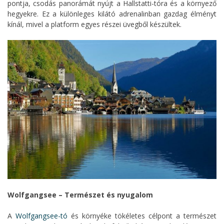
pontja, csodás panorámát nyújt a Hallstatti-tóra és a környező
hegyekre. Ez a különleges kilátó adrenalinban gazdag élményt
kínál, mivel a platform egyes részei üvegből készültek.
Wolfgangsee – Természet és nyugalom
A
Wolfgangsee-tó
és környéke tökéletes célpont a természet