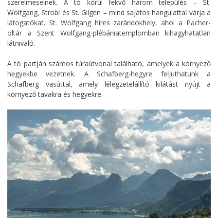
szerelmeseinek. A tó körül fekvő három település – St.
Wolfgang, Strobl és St. Gilgen – mind sajátos hangulattal várja a
látogatókat. St. Wolfgang híres zarándokhely, ahol a Pacher-
oltár a Szent Wolfgang-plébániatemplomban kihagyhatatlan
látnivaló.
A tó partján számos túraútvonal található, amelyek a környező
hegyekbe vezetnek. A Schafberg-hegyre feljuthatunk a
Schafberg vasúttal, amely lélegzetelállító kilátást nyújt a
környező tavakra és hegyekre.