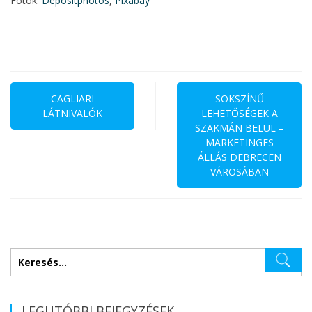
Fotók:
Depositphotos
,
Pixabay
Bejegyzés
navigáció
CAGLIARI
SOKSZÍNŰ
LÁTNIVALÓK
LEHETŐSÉGEK A
SZAKMÁN BELÜL –
MARKETINGES
ÁLLÁS DEBRECEN
VÁROSÁBAN
Keresés:
LEGUTÓBBI BEJEGYZÉSEK