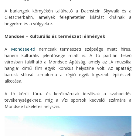
A barlangok környékén található a Dachstein Skywalk és a
Gletscherbahn, amelyek felejthetetlen kilátást kínálnak a
hegyekre és a völgyekre.
Mondsee – Kulturális és természeti élmények
A
Mondsee-tó
nemcsak természeti szépsége miatt híres,
hanem kulturális jelentősége miatt is. A tó partján fekvő
városban található a Mondsee Apátság, amely az „A muzsika
hangja” című film egyik ikonikus helyszíne volt. Az apátság
barokk stílusú temploma a régió egyik legszebb építészeti
alkotása.
A tó körüli túra- és kerékpárutak ideálisak a szabadidős
tevékenységekhez, míg a vízi sportok kedvelői számára a
Mondsee tökéletes helyszín.