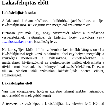
Lakásfelújítás előtt
Lakásfelújítás kisokos
A lakásunk karbantartásához, a különböző javításokhoz, a teljes
lakásfelújításhoz szükségünk van megfelelő szakemberekre.
Biztosan járt már úgy, hogy vízszerelőt hívott a fürdőszoba
vízvezetékének javításához, de kiderült, hogy burkolóra vagy
asztalos szakemberre
is szükség lesz.
Ne keresgéljen külön-külön szakembereket, inkább látogasson el a
lakásfelújítással foglalkozó oldalunkra, ahol egy helyen megtalálja a
szükséges mestereket a javításokhoz, kivitelezésekhez. A
mestereknél, kivitelezőknél az elérhetőségég mellett elolvashatja a
rövid bemutatkozásukat is a könnyebb választás érdekében. De ezen
túl az oldalon talál számtalan lakásfelújítás ötletet, cikket,
érdekességet.
Lakásfelújítás előtt
Van már elképzelése, hogyan szeretné lakását szebbé, tágasabbá,
modernebbé és melegebbé tenni?
A tervezés az első lépés a lakásfelújítás kivitelezése felé! Kérheti