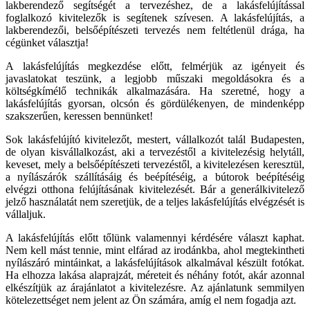
lakberendező segítségét a tervezéshez, de a lakásfelújítással
foglalkozó kivitelezők is segítenek szívesen. A lakásfelújítás, a
lakberendezői, belsőépítészeti tervezés nem feltétlenül drága, ha
cégünket választja!
A lakásfelújítás megkezdése előtt, felmérjük az igényeit és
javaslatokat teszünk, a legjobb műszaki megoldásokra és a
költségkímélő technikák alkalmazására. Ha szeretné, hogy a
lakásfelújítás gyorsan, olcsón és gördülékenyen, de mindenképp
szakszerűen, keressen bennünket!
Sok lakásfelújító kivitelezőt, mestert, vállalkozót talál Budapesten,
de olyan kisvállalkozást, aki a tervezéstől a kivitelezésig helytáll,
keveset, mely a belsőépítészeti tervezéstől, a kivitelezésen keresztül,
a nyílászárók szállításáig és beépítéséig, a bútorok beépítéséig
elvégzi otthona felújításának kivitelezését. Bár a generálkivitelező
jelző használatát nem szeretjük, de a teljes lakásfelújítás elvégzését is
vállaljuk.
A lakásfelújítás előtt tőlünk valamennyi kérdésére választ kaphat.
Nem kell mást tennie, mint elfárad az irodánkba, ahol megtekintheti
nyílászáró mintáinkat, a lakásfelújítások alkalmával készült fotókat.
Ha elhozza lakása alaprajzát, méreteit és néhány fotót, akár azonnal
elkészítjük az árajánlatot a kivitelezésre. Az ajánlatunk semmilyen
kötelezettséget nem jelent az Ön számára, amíg el nem fogadja azt.