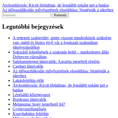
Bejegyzés
Arckontúrozás: Kicsit fájdalmas, de legalább sokáig tart a hatása
Az időgazdálkodás művészetének elsajátítása: Stratégiák a sikerhez
navigáció
Keresés:
Legutóbbi bejegyzések
A rettegett szakterület, amire viszont mindenkinek szüksége
van: stabil és biztos jövő vár a fogászati szakmában
elhelyezkedőkre
Sokszínű lehetőségek a szakmán belül – marketinges állás
Debrecen városában
Salzkammergut látnivalók: Ausztria mesebeli régiója
Cagliari látnivalók
Az időgazdálkodás művészetének elsajátítása: Stratégiák a
sikerhez
Lakásfelújítás előtt
Arckontúrozás: Kicsit fájdalmas, de legalább sokáig tart a
hatása
Lépésálló kőzetgyapot
Bordeaux látnivalók
Melanoma: hogy ismerhető fel?
Gyógyszerfüggőség
Konyhabútor felújítás