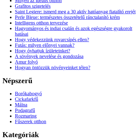
Milyen az ideális otthon
Grafitos szigetelés
Saint Legiere: ismerd meg a 30 aktív hatóanyag fiatalító erejét
Perle Bleue: természetes összetételű ránctalanító krém
Intelligens otthon tervezése
Hagyományos és indiai csalán és azok egészségre gyakorolt
hatásai
Hogy védekezzünk rovarcsípés ellen?
Futás: milyen előnyei vannak?
Hogy óvhatjuk ízületeinket?
A sövények nevelése és gondozása
Amur folyó
Hogyan öntözzük növényeinket télen?
Népszerű
Borókabogyó
Cickafarkfű
Málna
Podagrafű
Rozmaring
Fűszerek otthon
Kategóriák