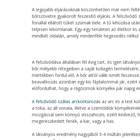
A legújabb eljárásoknak köszönhetően már nem feltétle
bőrszövetre gyakorolt feszesítő eljárás. A felszívódó 
fonallal ellátott tűket szúrnak bele. A tű kihúzása u
teljesen lebomlanak. Egy-egy területen az életkor és 
mindkét oldalán, amely mindenféle hegesedés nélkül 
A felszívódása általában fél évig tart, és igen látvá
bőr mélyebb rétegeiben a saját kollagén termelésére
mértékben fordul elő. A bőr attól válik ismét feszes
beavatkozás azonban egy kis fájdalommal jár, ezért ér
előfordulhat, hogy a rágóizmok környéke pár napig ér
A
felszívódó szálas arckontúrozás
az arc és a test kü
a toka, az áll vonala, illetve a szemöldök környékéne
mozgással sem könnyű visszahozni, ezért kedvező, ho
megereszkedett fenék, a kar, vagy a has.
A látványos eredmény nagyjából 3-4 múltán jelentkezi