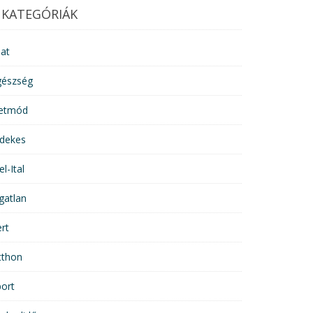
KATEGÓRIÁK
lat
gészség
letmód
rdekes
el-Ital
gatlan
rt
tthon
ort