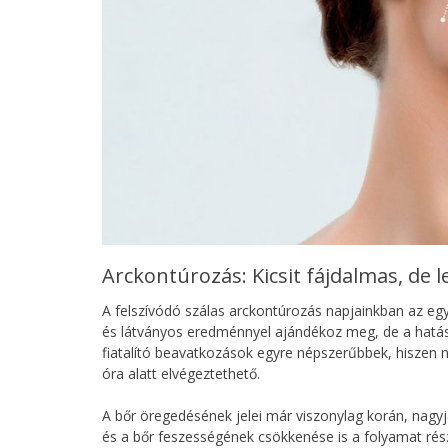
Arckontúrozás: Kicsit fájdalmas, de l
A felszívódó szálas arckontúrozás napjainkban az egyi
és látványos eredménnyel ajándékoz meg, de a hatása
fiatalító beavatkozások egyre népszerűbbek, hiszen n
óra alatt elvégeztethető.
A bőr öregedésének jelei már viszonylag korán, nagy
és a bőr feszességének csökkenése is a folyamat rész