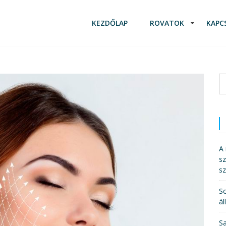
KEZDŐLAP
ROVATOK
KAPC
K
A 
sz
s
So
ál
Sa