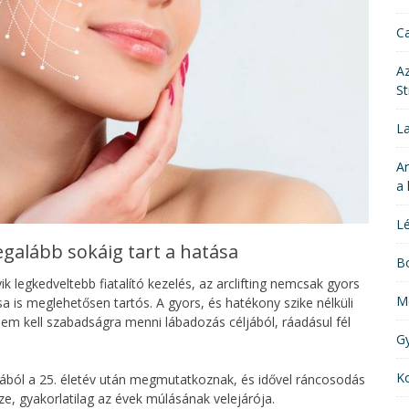
Ca
Az
St
La
Ar
a 
Lé
egalább sokáig tart a hatása
Bo
k legkedveltebb fiatalító kezelés, az arclifting nemcsak gyors
M
 is meglehetősen tartós. A gyors, és hatékony szike nélküli
em kell szabadságra menni lábadozás céljából, ráadásul fél
G
Ko
jából a 25. életév után megmutatkoznak, és idővel ráncosodás
e, gyakorlatilag az évek múlásának velejárója.