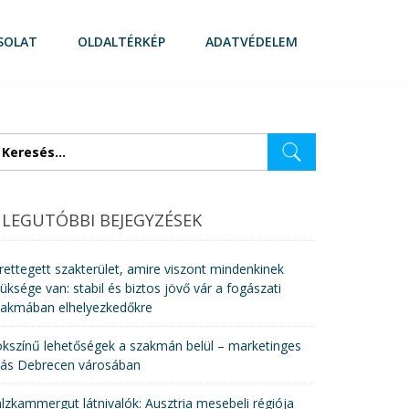
SOLAT
OLDALTÉRKÉP
ADATVÉDELEM
eresés:
LEGUTÓBBI BEJEGYZÉSEK
rettegett szakterület, amire viszont mindenkinek
üksége van: stabil és biztos jövő vár a fogászati
zakmában elhelyezkedőkre
kszínű lehetőségek a szakmán belül – marketinges
lás Debrecen városában
lzkammergut látnivalók: Ausztria mesebeli régiója