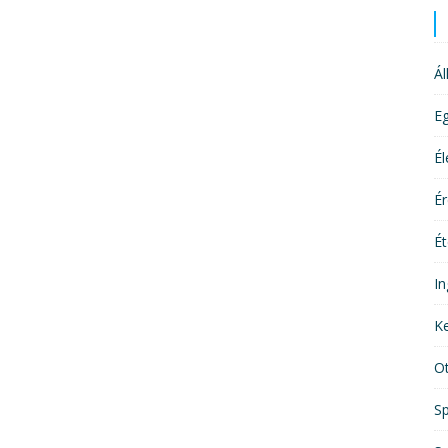
Ál
E
É
É
Ét
In
Ke
O
Sp