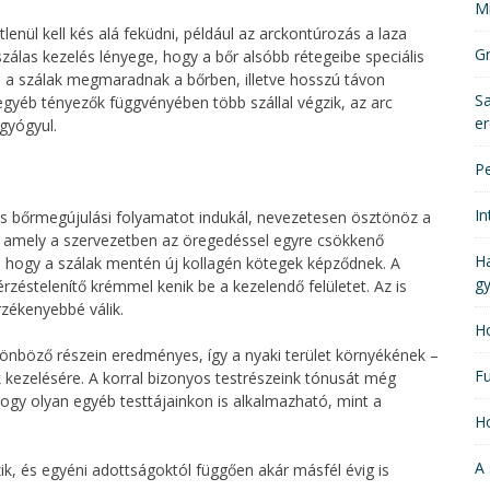
Mi
nül kell kés alá feküdni, például az arckontúrozás a laza
Gr
szálas kezelés lényege, hogy a bőr alsóbb rétegeibe speciális
tán a szálak megmaradnak a bőrben, illetve hosszú távon
Sa
egyéb tényezők függvényében több szállal végzik, az arc
er
gyógyul.
Pe
In
nyos bőrmegújulási folyamatot indukál, nevezetesen ösztönöz a
, amely a szervezetben az öregedéssel egyre csökkenő
Ha
sé, hogy a szálak mentén új kollagén kötegek képződnek. A
gy
zéstelenítő krémmel kenik be a kezelendő felületet. Az is
zékenyebbé válik.
Ho
lönböző részein eredményes, így a nyaki terület környékének –
Fu
k kezelésére. A korral bizonyos testrészeink tónusát még
gy olyan egyéb testtájainkon is alkalmazható, mint a
Ho
A
k, és egyéni adottságoktól függően akár másfél évig is