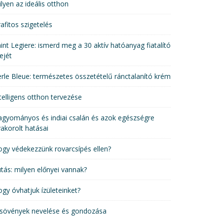
lyen az ideális otthon
afitos szigetelés
int Legiere: ismerd meg a 30 aktív hatóanyag fiatalító
ejét
rle Bleue: természetes összetételű ránctalanító krém
telligens otthon tervezése
gyományos és indiai csalán és azok egészségre
akorolt hatásai
gy védekezzünk rovarcsípés ellen?
tás: milyen előnyei vannak?
gy óvhatjuk ízületeinket?
 sövények nevelése és gondozása