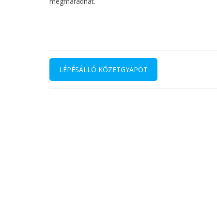
megmaradhat.
Bejegyzés
navigáció
LÉPÉSÁLLÓ KŐZETGYAPOT