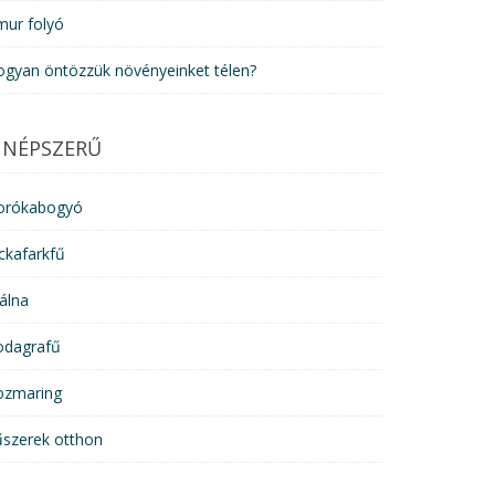
mur folyó
ogyan öntözzük növényeinket télen?
NÉPSZERŰ
orókabogyó
ckafarkfű
álna
odagrafű
ozmaring
űszerek otthon