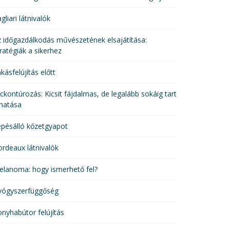
gliari látnivalók
 időgazdálkodás művészetének elsajátítása:
ratégiák a sikerhez
kásfelújítás előtt
ckontúrozás: Kicsit fájdalmas, de legalább sokáig tart
hatása
pésálló kőzetgyapot
rdeaux látnivalók
elanoma: hogy ismerhető fel?
yógyszerfüggőség
nyhabútor felújítás