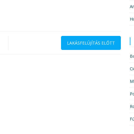
A
H
LAKÁSFELÚJÍTÁS ELŐTT
B
Ci
M
P
R
F