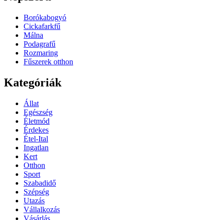
Borókabogyó
Cickafarkfű
Málna
Podagrafű
Rozmaring
Fűszerek otthon
Kategóriák
Állat
Egészség
Életmód
Érdekes
Étel-Ital
Ingatlan
Kert
Otthon
Sport
Szabadidő
Szépség
Utazás
Vállalkozás
Vásárlás