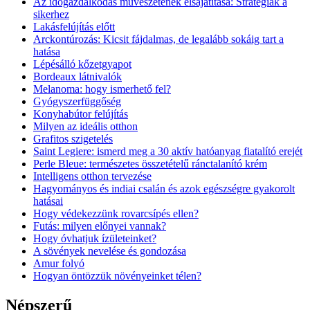
Az időgazdálkodás művészetének elsajátítása: Stratégiák a
sikerhez
Lakásfelújítás előtt
Arckontúrozás: Kicsit fájdalmas, de legalább sokáig tart a
hatása
Lépésálló kőzetgyapot
Bordeaux látnivalók
Melanoma: hogy ismerhető fel?
Gyógyszerfüggőség
Konyhabútor felújítás
Milyen az ideális otthon
Grafitos szigetelés
Saint Legiere: ismerd meg a 30 aktív hatóanyag fiatalító erejét
Perle Bleue: természetes összetételű ránctalanító krém
Intelligens otthon tervezése
Hagyományos és indiai csalán és azok egészségre gyakorolt
hatásai
Hogy védekezzünk rovarcsípés ellen?
Futás: milyen előnyei vannak?
Hogy óvhatjuk ízületeinket?
A sövények nevelése és gondozása
Amur folyó
Hogyan öntözzük növényeinket télen?
Népszerű