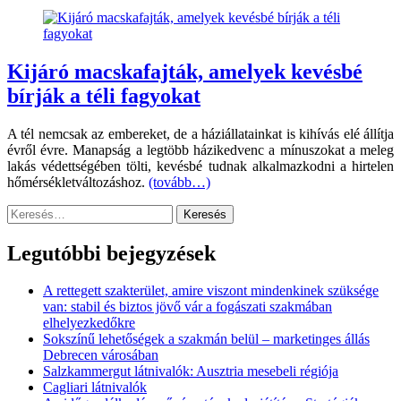
Kijáró macskafajták, amelyek kevésbé
bírják a téli fagyokat
A tél nemcsak az embereket, de a háziállatainkat is kihívás elé állítja
évről évre. Manapság a legtöbb házikedvenc a mínuszokat a meleg
lakás védettségében tölti, kevésbé tudnak alkalmazkodni a hirtelen
hőmérsékletváltozáshoz.
(tovább…)
Keresés:
Legutóbbi bejegyzések
A rettegett szakterület, amire viszont mindenkinek szüksége
van: stabil és biztos jövő vár a fogászati szakmában
elhelyezkedőkre
Sokszínű lehetőségek a szakmán belül – marketinges állás
Debrecen városában
Salzkammergut látnivalók: Ausztria mesebeli régiója
Cagliari látnivalók