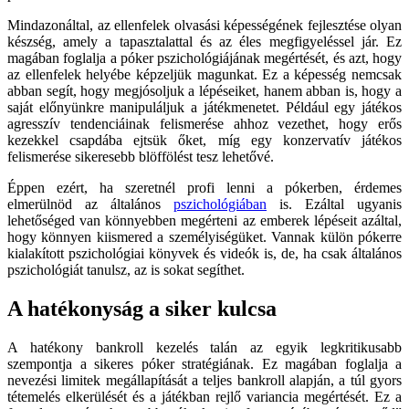
Mindazonáltal, az ellenfelek olvasási képességének fejlesztése olyan
készség, amely a tapasztalattal és az éles megfigyeléssel jár. Ez
magában foglalja a póker pszichológiájának megértését, és azt, hogy
az ellenfelek helyébe képzeljük magunkat. Ez a képesség nemcsak
abban segít, hogy megjósoljuk a lépéseiket, hanem abban is, hogy a
saját előnyünkre manipuláljuk a játékmenetet. Például egy játékos
agresszív tendenciáinak felismerése ahhoz vezethet, hogy erős
kezekkel csapdába ejtsük őket, míg egy konzervatív játékos
felismerése sikeresebb blöffölést tesz lehetővé.
Éppen ezért, ha szeretnél profi lenni a pókerben, érdemes
elmerülnöd az általános
pszichológiában
is. Ezáltal ugyanis
lehetőséged van könnyebben megérteni az emberek lépéseit azáltal,
hogy könnyen kiismered a személyiségüket. Vannak külön pókerre
kialakított pszichológiai könyvek és videók is, de, ha csak általános
pszichológiát tanulsz, az is sokat segíthet.
A hatékonyság a siker kulcsa
A hatékony bankroll kezelés talán az egyik legkritikusabb
szempontja a sikeres póker stratégiának. Ez magában foglalja a
nevezési limitek megállapítását a teljes bankroll alapján, a túl gyors
tétemelés elkerülését és a játékban rejlő variancia megértését. Ez a