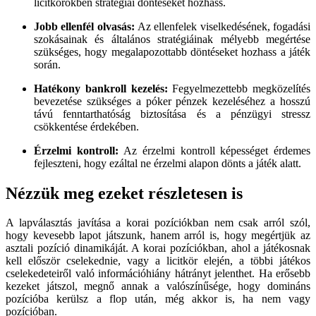
licitkörökben stratégiai döntéseket hozhass.
Jobb ellenfél olvasás:
Az ellenfelek viselkedésének, fogadási
szokásainak és általános stratégiáinak mélyebb megértése
szükséges, hogy megalapozottabb döntéseket hozhass a játék
során.
Hatékony bankroll kezelés:
Fegyelmezettebb megközelítés
bevezetése szükséges a póker pénzek kezeléséhez a hosszú
távú fenntarthatóság biztosítása és a pénzügyi stressz
csökkentése érdekében.
Érzelmi kontroll:
Az érzelmi kontroll képességet érdemes
fejleszteni, hogy ezáltal ne érzelmi alapon dönts a játék alatt.
Nézzük meg ezeket részletesen is
A lapválasztás javítása a korai pozíciókban nem csak arról szól,
hogy kevesebb lapot játszunk, hanem arról is, hogy megértjük az
asztali pozíció dinamikáját. A korai pozíciókban, ahol a játékosnak
kell először cselekednie, vagy a licitkör elején, a többi játékos
cselekedeteiről való információhiány hátrányt jelenthet. Ha erősebb
kezeket játszol, megnő annak a valószínűsége, hogy domináns
pozícióba kerülsz a flop után, még akkor is, ha nem vagy
pozícióban.