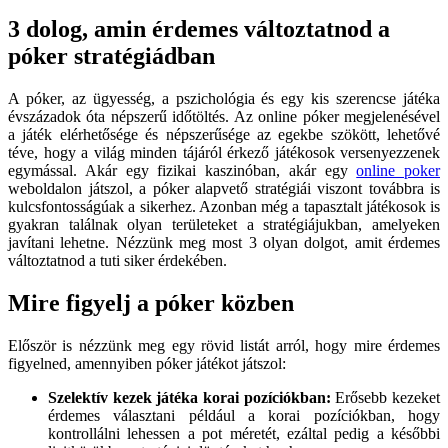
3 dolog, amin érdemes változtatnod a
póker stratégiádban
A póker, az ügyesség, a pszichológia és egy kis szerencse játéka
évszázadok óta népszerű időtöltés.
Az online póker megjelenésével
a játék elérhetősége és népszerűsége az egekbe szökött, lehetővé
téve, hogy a világ minden tájáról érkező játékosok versenyezzenek
egymással. Akár egy fizikai kaszinóban, akár egy
online poker
weboldalon játszol, a póker alapvető stratégiái viszont továbbra is
kulcsfontosságúak a sikerhez. Azonban még a tapasztalt játékosok is
gyakran találnak olyan területeket a stratégiájukban, amelyeken
javítani lehetne. Nézzünk meg most 3 olyan dolgot, amit érdemes
változtatnod a tuti siker érdekében.
Mire figyelj a póker közben
Először is nézzünk meg egy rövid listát arról, hogy mire érdemes
figyelned, amennyiben póker játékot játszol:
Szelektív kezek játéka korai pozíciókban:
Erősebb kezeket
érdemes választani például a korai pozíciókban, hogy
kontrollálni lehessen a pot méretét, ezáltal pedig a későbbi