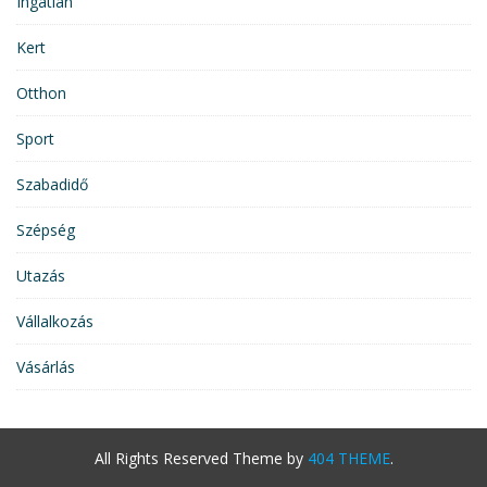
Ingatlan
Kert
Otthon
Sport
Szabadidő
Szépség
Utazás
Vállalkozás
Vásárlás
All Rights Reserved
Theme by
404 THEME
.