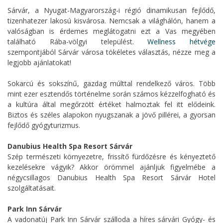
Sárvár, a Nyugat-Magyarország-i régió dinamikusan fejlődő,
tizenhatezer lakosú kisvárosa. Nemcsak a világhálón, hanem a
valóságban is érdemes meglátogatni ezt a Vas megyében
található Rába-völgyi települést.
Wellness hétvége
szempontjából Sárvár városa tökéletes választás, nézze meg a
legjobb ajánlatokat!
Sokarcú és sokszínű, gazdag múlttal rendelkező város. Több
mint ezer esztendős történelme során számos kézzelfogható és
a kultúra által megőrzött értéket halmoztak fel itt elődeink.
Biztos és széles alapokon nyugszanak a jövő pillérei, a gyorsan
fejlődő gyógyturizmus.
Danubius Health Spa Resort Sárvár
Szép természeti környezetre, frissítő fürdőzésre és kényeztető
kezelésekre vágyik? Akkor örömmel ajánljuk figyelmébe a
négycsillagos Danubius Health Spa Resort Sárvár Hotel
szolgáltatásait.
Park Inn Sárvár
A vadonatúj Park Inn Sárvár szálloda a híres sárvári Gyógy- és