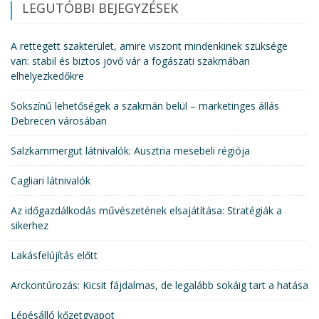
LEGUTÓBBI BEJEGYZÉSEK
A rettegett szakterület, amire viszont mindenkinek szüksége
van: stabil és biztos jövő vár a fogászati szakmában
elhelyezkedőkre
Sokszínű lehetőségek a szakmán belül – marketinges állás
Debrecen városában
Salzkammergut látnivalók: Ausztria mesebeli régiója
Cagliari látnivalók
Az időgazdálkodás művészetének elsajátítása: Stratégiák a
sikerhez
Lakásfelújítás előtt
Arckontúrozás: Kicsit fájdalmas, de legalább sokáig tart a hatása
Lépésálló kőzetgyapot