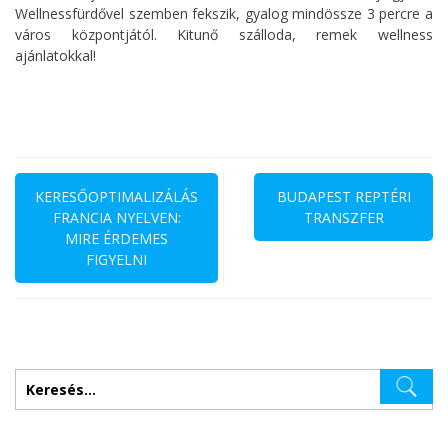
Wellnessfürdővel szemben fekszik, gyalog mindössze 3 percre a
város központjától. Kitunő szálloda, remek wellness
ajánlatokkal!
Bejegyzés
navigáció
KERESŐOPTIMALIZÁLÁS
BUDAPEST REPTÉRI
FRANCIA NYELVEN:
TRANSZFER
MIRE ÉRDEMES
FIGYELNI
Keresés: