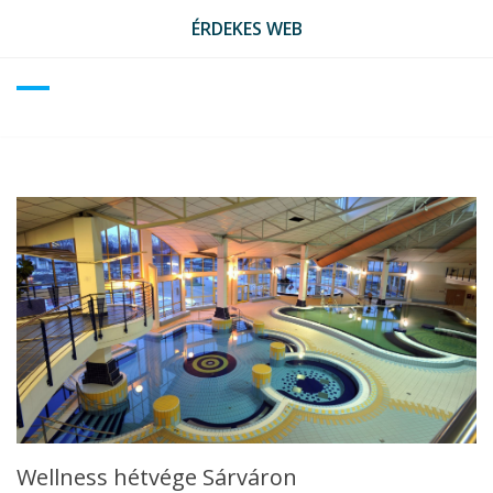
Skip
ÉRDEKES WEB
to
content
Wellness hétvége Sárváron