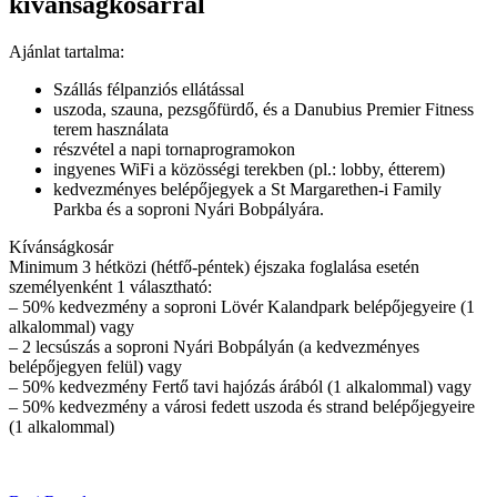
kívánságkosárral
Ajánlat tartalma:
Szállás félpanziós ellátással
uszoda, szauna, pezsgőfürdő, és a Danubius Premier Fitness
terem használata
részvétel a napi tornaprogramokon
ingyenes WiFi a közösségi terekben (pl.: lobby, étterem)
kedvezményes belépőjegyek a St Margarethen-i Family
Parkba és a soproni Nyári Bobpályára.
Kívánságkosár
Minimum 3 hétközi (hétfő-péntek) éjszaka foglalása esetén
személyenként 1 választható:
– 50% kedvezmény a soproni Lövér Kalandpark belépőjegyeire (1
alkalommal) vagy
– 2 lecsúszás a soproni Nyári Bobpályán (a kedvezményes
belépőjegyen felül) vagy
– 50% kedvezmény Fertő tavi hajózás árából (1 alkalommal) vagy
– 50% kedvezmény a városi fedett uszoda és strand belépőjegyeire
(1 alkalommal)