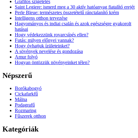
Grafitos szigetelés
Saint Legiere: ismerd meg a 30 aktív hatóanyag fiatalító erejét
Perle Bleue: természetes összetételű ránctalanító krém
Intelligens otthon tervezése
Hagyományos és indiai csalán és azok egészségre gyakorolt
hatásai
Hogy védekezzünk rovarcsípés ellen?
Futás: milyen előnyei vannak?
Hogy óvhatjuk ízületeinket?
A sövények nevelése és gondozása
Amur folyó
Hogyan öntözzük növényeinket télen?
Népszerű
Borókabogyó
Cickafarkfű
Málna
Podagrafű
Rozmaring
Fűszerek otthon
Kategóriák