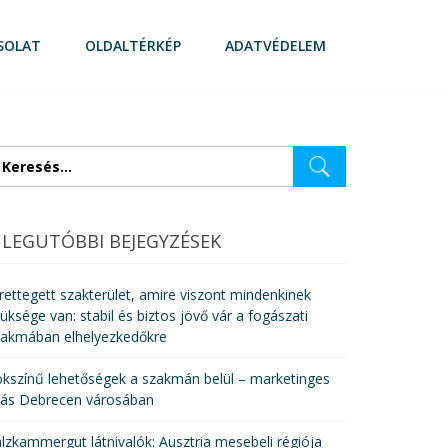
SOLAT
OLDALTÉRKÉP
ADATVÉDELEM
eresés:
LEGUTÓBBI BEJEGYZÉSEK
rettegett szakterület, amire viszont mindenkinek
üksége van: stabil és biztos jövő vár a fogászati
zakmában elhelyezkedőkre
kszínű lehetőségek a szakmán belül – marketinges
lás Debrecen városában
lzkammergut látnivalók: Ausztria mesebeli régiója