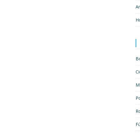
A
H
B
Ci
M
P
R
F