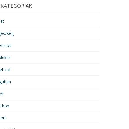
KATEGÓRIÁK
lat
gészség
letmód
rdekes
el-Ital
gatlan
rt
tthon
ort