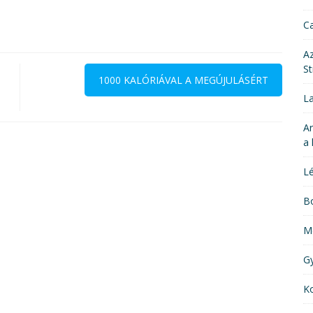
Ca
Az
St
1000 KALÓRIÁVAL A MEGÚJULÁSÉRT
La
Ar
a 
Lé
Bo
M
G
Ko