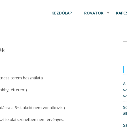
KEZDŐLAP
ROVATOK
KAPC
K
ék
itness terem használata
A 
sz
lobby, étterem)
s
So
látásra a 3=4 akció nem vonatkozik!)
ál
zi iskolai szünetben nem érvényes.
Sa