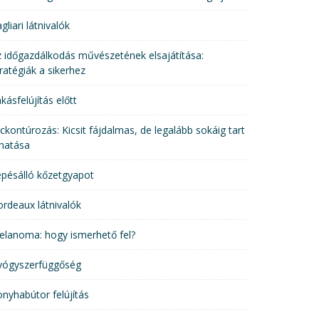
gliari látnivalók
 időgazdálkodás művészetének elsajátítása:
ratégiák a sikerhez
kásfelújítás előtt
ckontúrozás: Kicsit fájdalmas, de legalább sokáig tart
hatása
pésálló kőzetgyapot
rdeaux látnivalók
elanoma: hogy ismerhető fel?
yógyszerfüggőség
nyhabútor felújítás