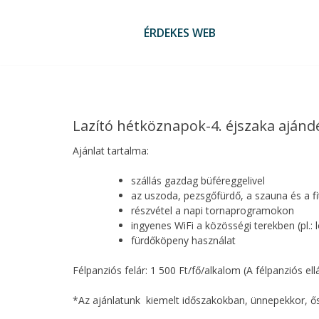
Skip
to
ÉRDEKES WEB
content
Lazító hétköznapok-4. éjszaka ajánd
Ajánlat tartalma:
szállás gazdag büféreggelivel
az uszoda, pezsgőfürdő, a szauna és a f
részvétel a napi tornaprogramokon
ingyenes WiFi a közösségi terekben (pl.: 
fürdőköpeny használat
Félpanziós felár: 1 500 Ft/fő/alkalom (A félpanziós el
*Az ajánlatunk kiemelt időszakokban, ünnepekkor, ős