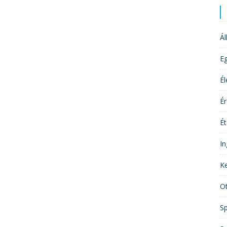
Ál
E
É
É
Ét
In
Ke
O
Sp