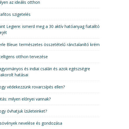
lyen az ideális otthon
afitos szigetelés
int Legiere: ismerd meg a 30 aktív hatóanyag fiatalító
ejét
rle Bleue: természetes összetételű ránctalanító krém
telligens otthon tervezése
gyományos és indiai csalán és azok egészségre
akorolt hatásai
gy védekezzünk rovarcsípés ellen?
tás: milyen előnyei vannak?
gy óvhatjuk ízületeinket?
 sövények nevelése és gondozása