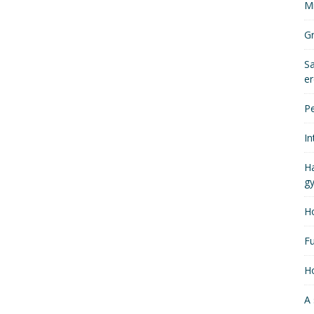
Mi
Gr
Sa
er
Pe
In
Ha
gy
Ho
Fu
Ho
A