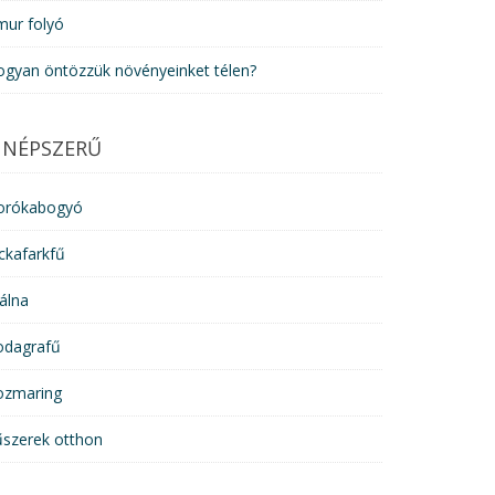
mur folyó
ogyan öntözzük növényeinket télen?
NÉPSZERŰ
orókabogyó
ckafarkfű
álna
odagrafű
ozmaring
űszerek otthon