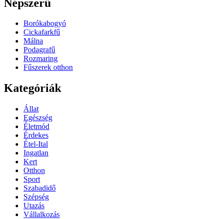
Népszerű
Borókabogyó
Cickafarkfű
Málna
Podagrafű
Rozmaring
Fűszerek otthon
Kategóriák
Állat
Egészség
Életmód
Érdekes
Étel-Ital
Ingatlan
Kert
Otthon
Sport
Szabadidő
Szépség
Utazás
Vállalkozás