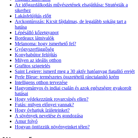
Az időgazdálkodás művészetének elsajátítása: Stratégiák a
sikerhez
Lakásfelújítás előtt
Arckontúrozás: Kicsit fájdalmas, de legalább sokáig tart a
hatása
Lépésálló kőzetgyapot
Bordeaux látnivalók
Melanoma: hogy ismerhető fel?
Gyógyszerfüggőség
Konyhabútor felújítás
Milyen az ideális otthon
Grafitos szigetelés
Saint Legiere: ismerd meg a 30 aktív hatóanyag fiatalító erejét
Perle Bleue: természetes összetételű ránctalanító krém
Intelligens otthon tervezése
Hagyományos és indiai csalán és azok egészségre gyakorolt
hatásai
Hogy védekezzünk rovarcsípés ellen?
Futás: milyen előnyei vannak?
Hogy óvhatjuk ízületeinket?
A sövények nevelése és gondozása
Amur folyó
Hogyan öntözzük növényeinket télen?