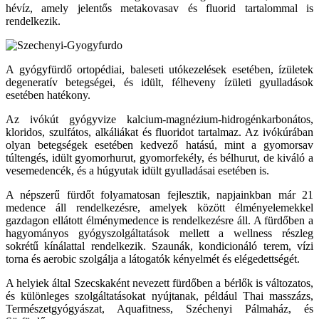
hévíz, amely jelentős metakovasav és fluorid tartalommal is
rendelkezik.
A gyógyfürdő ortopédiai, baleseti utókezelések esetében, ízületek
degeneratív betegségei, és idült, félheveny ízületi gyulladások
esetében hatékony.
Az ivókút gyógyvize kalcium-magnézium-hidrogénkarbonátos,
kloridos, szulfátos, alkáliákat és fluoridot tartalmaz. Az ivókúrában
olyan betegségek esetében kedvező hatású, mint a gyomorsav
túltengés, idült gyomorhurut, gyomorfekély, és bélhurut, de kiváló a
vesemedencék, és a húgyutak idült gyulladásai esetében is.
A népszerű fürdőt folyamatosan fejlesztik, napjainkban már 21
medence áll rendelkezésre, amelyek között élményelemekkel
gazdagon ellátott élménymedence is rendelkezésre áll. A fürdőben a
hagyományos gyógyszolgáltatások mellett a wellness részleg
sokrétű kínálattal rendelkezik. Szaunák, kondicionáló terem, vízi
torna és aerobic szolgálja a látogatók kényelmét és elégedettségét.
A helyiek által Szecskaként nevezett fürdőben a bérlők is változatos,
és különleges szolgáltatásokat nyújtanak, például Thai masszázs,
Természetgyógyászat, Aquafitness, Széchenyi Pálmaház, és