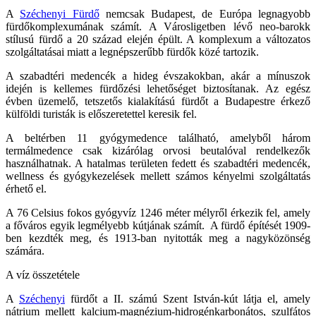
A
Széchenyi Fürdő
nemcsak Budapest, de Európa legnagyobb
fürdőkomplexumának számít. A Városligetben lévő neo-barokk
stílusú fürdő a 20 század elején épült. A komplexum a változatos
szolgáltatásai miatt a legnépszerűbb fürdők közé tartozik.
A szabadtéri medencék a hideg évszakokban, akár a mínuszok
idején is kellemes fürdőzési lehetőséget biztosítanak. Az egész
évben üzemelő, tetszetős kialakítású fürdőt a Budapestre érkező
külföldi turisták is előszeretettel keresik fel.
A beltérben 11 gyógymedence található, amelyből három
termálmedence csak kizárólag orvosi beutalóval rendelkezők
használhatnak. A hatalmas területen fedett és szabadtéri medencék,
wellness és gyógykezelések mellett számos kényelmi szolgáltatás
érhető el.
A 76 Celsius fokos gyógyvíz 1246 méter mélyről érkezik fel, amely
a főváros egyik legmélyebb kútjának számít. A fürdő építését 1909-
ben kezdték meg, és 1913-ban nyitották meg a nagyközönség
számára.
A víz összetétele
A
Széchenyi
fürdőt a II. számú Szent István-kút látja el, amely
nátrium mellett kalcium-magnézium-hidrogénkarbonátos, szulfátos