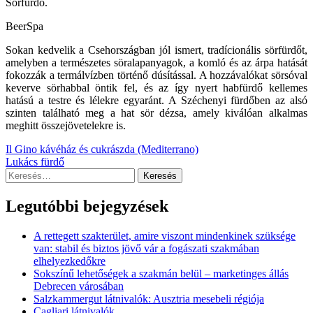
Sörfürdő.
BeerSpa
Sokan kedvelik a Csehországban jól ismert, tradícionális sörfürdőt,
amelyben a természetes söralapanyagok, a komló és az árpa hatását
fokozzák a termálvízben történő dúsítással. A hozzávalókat sörsóval
keverve sörhabbal öntik fel, és az így nyert habfürdő kellemes
hatású a testre és lélekre egyaránt. A Széchenyi fürdőben az alsó
szinten található meg a hat sör dézsa, amely kiválóan alkalmas
meghitt összejövetelekre is.
Bejegyzés
Il Gino kávéház és cukrászda (Mediterrano)
Lukács fürdő
navigáció
Keresés:
Legutóbbi bejegyzések
A rettegett szakterület, amire viszont mindenkinek szüksége
van: stabil és biztos jövő vár a fogászati szakmában
elhelyezkedőkre
Sokszínű lehetőségek a szakmán belül – marketinges állás
Debrecen városában
Salzkammergut látnivalók: Ausztria mesebeli régiója
Cagliari látnivalók