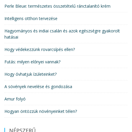
Perle Bleue: természetes összetételű ránctalanító krém
Intelligens otthon tervezése
Hagyományos és indiai csalán és azok egészségre gyakorolt
hatásai
Hogy védekezzünk rovarcsípés ellen?
Futás: milyen előnyei vannak?
Hogy óvhatjuk ízületeinket?
A sövények nevelése és gondozása
Amur folyó
Hogyan öntözzük növényeinket télen?
NÉPSZERŰ