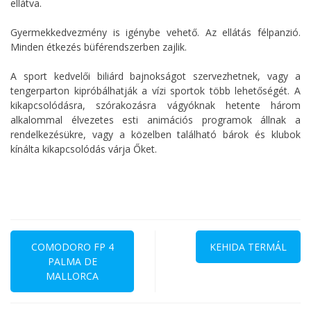
ellátva.
Gyermekkedvezmény is igénybe vehető. Az ellátás félpanzió.
Minden étkezés büférendszerben zajlik.
A sport kedvelői biliárd bajnokságot szervezhetnek, vagy a
tengerparton kipróbálhatják a vízi sportok több lehetőségét. A
kikapcsolódásra, szórakozásra vágyóknak hetente három
alkalommal élvezetes esti animációs programok állnak a
rendelkezésükre, vagy a közelben található bárok és klubok
kínálta kikapcsolódás várja Őket.
Bejegyzés
navigáció
COMODORO FP 4
KEHIDA TERMÁL
PALMA DE
MALLORCA