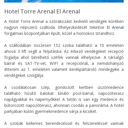
Hotel Torre Arenal El Arenal
A Hotel Torre Arenal a szórakozást kedvelő vendégek körében
nagyon népszerű szálloda. Elhelyezkedését tekintve
El Arenal
forgalmas központjában épült, közel a homokos strandhoz.
A szállodában összesen 152 szoba található a 10 emeleten
ahová 3 lift segít a feljutásba. Az érkező vendégeket recepció
fogadja ahol bérelhető széfek vannak elhelyezve. A társalgó
bárral és SAT-TV-vel, WIFI a recepciónál, a nemdohányzó
étterem az 1. emeleten valamint kerékpártároló mindegyike a
vendégeket szolgálja.
A csodálatosan szép, gondozott kertben úszómedence
található hűsítő italokat kínáló pool-bárral, napozóterasz
napágyakkal és napernyőkkel. A tetőn is van egy medence és
bútorozott napozóterasz, ahonnan csodás a panoráma. A hotel
parkjában külön gyermekmedence várja a kicsiket.
A szobák kellemes berendezéssel és felszereléssel vannak