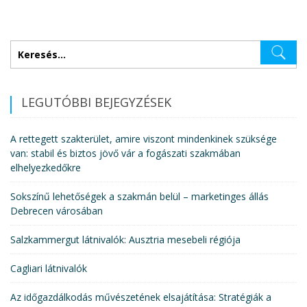
Keresés:
LEGUTÓBBI BEJEGYZÉSEK
A rettegett szakterület, amire viszont mindenkinek szüksége
van: stabil és biztos jövő vár a fogászati szakmában
elhelyezkedőkre
Sokszínű lehetőségek a szakmán belül – marketinges állás
Debrecen városában
Salzkammergut látnivalók: Ausztria mesebeli régiója
Cagliari látnivalók
Az időgazdálkodás művészetének elsajátítása: Stratégiák a