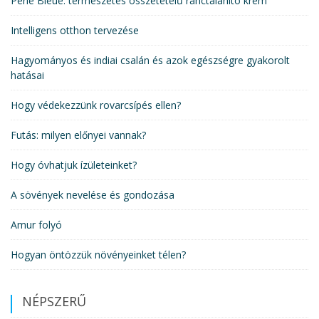
Perle Bleue: természetes összetételű ránctalanító krém
Intelligens otthon tervezése
Hagyományos és indiai csalán és azok egészségre gyakorolt
hatásai
Hogy védekezzünk rovarcsípés ellen?
Futás: milyen előnyei vannak?
Hogy óvhatjuk ízületeinket?
A sövények nevelése és gondozása
Amur folyó
Hogyan öntözzük növényeinket télen?
NÉPSZERŰ