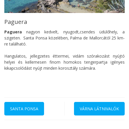
Paguera
Paguera
nagyon kedvelt, nyugodt,csendes üdülőhely, a
szigeten. Santa Ponsa közelében, Palma de Mallorcától 25 km-
re található.
Hangulatos, jellegzetes éttermei, vidám szórakozást nyújtó
helyei és kellemesen finom homokos tengerpartja igényes
kikapcsolódást nyújt minden korosztály számára.
Bejegyzés
navigáció
SANTA PONSA
VÁRNA LÁTNIVALÓK