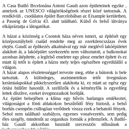
A Casa Batlló Brcelonána Antoni Gaudi azon épületeinek egyike ,
amelyek az UNESCO világörökségének részei közé tartoznak.
A
rendkívüli , csodálatos épület Barcelobában az Eixample kerületben,
a Passeig de Grŕcia 43. alatt található. Külső és belső látványa
elkápráztatja a látogatókat.
A házat a közönség a Csontok háza néven ismeri, az építését egy
középosztálybeli család rendelte meg az ezerkilencszázas évek
elején. Gaudí az építkezés alkalmával egy már meglévő lakóépületet
alakított át, a lakóépület szerkezetén nem változtatott, a balkonokat
azonban átépítette, a legfelső emeletre egy plusz emeltet épített és ez
miatt új tetőt is épített a házra mely teljes egészében egyedülálló a
világon.
A házat alapos részletességgel tervezte meg, ebbe a bútorok is bele
tartoztak. A különleges, aszimmetrikus tetőt üvegmázas
kerámialapokkal pikkelyszerűen alakította ki, ez miatt az egész egy
óriási hüllőre hasonlít. A szellőzők és a kéményfők is egyedileg
lettek díszítve, ezeket üvegmozaikok borítják.
Az épület belsejében a klíma egy hűvös barlangra emlékeztet,
világosságot a fönti ablakokon beszűrődő fény biztosít, a belső
borítás csempéin csillogóan verődnek vissza ezek a behatoló fények.
Sehol nem található szabályos, egyenes vonalvezetés, sem pedig
éles szegély, mindenűt az organikus formák a jellemzőek. A Batlló-
ház Gaudí akkoriban használt szecessziós stílusának a