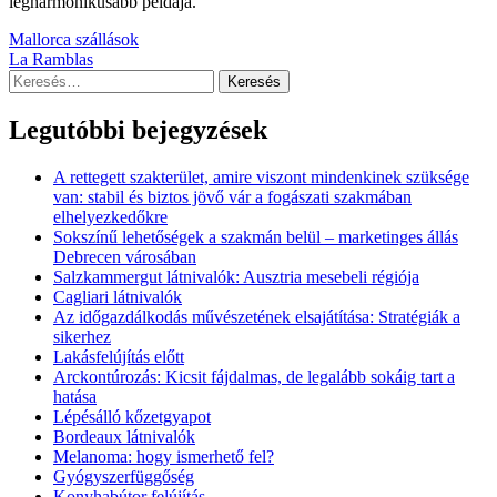
legharmonikusabb példája.
Bejegyzés
Mallorca szállások
La Ramblas
navigáció
Keresés:
Legutóbbi bejegyzések
A rettegett szakterület, amire viszont mindenkinek szüksége
van: stabil és biztos jövő vár a fogászati szakmában
elhelyezkedőkre
Sokszínű lehetőségek a szakmán belül – marketinges állás
Debrecen városában
Salzkammergut látnivalók: Ausztria mesebeli régiója
Cagliari látnivalók
Az időgazdálkodás művészetének elsajátítása: Stratégiák a
sikerhez
Lakásfelújítás előtt
Arckontúrozás: Kicsit fájdalmas, de legalább sokáig tart a
hatása
Lépésálló kőzetgyapot
Bordeaux látnivalók
Melanoma: hogy ismerhető fel?
Gyógyszerfüggőség
Konyhabútor felújítás