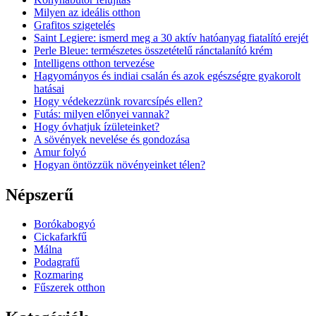
Milyen az ideális otthon
Grafitos szigetelés
Saint Legiere: ismerd meg a 30 aktív hatóanyag fiatalító erejét
Perle Bleue: természetes összetételű ránctalanító krém
Intelligens otthon tervezése
Hagyományos és indiai csalán és azok egészségre gyakorolt
hatásai
Hogy védekezzünk rovarcsípés ellen?
Futás: milyen előnyei vannak?
Hogy óvhatjuk ízületeinket?
A sövények nevelése és gondozása
Amur folyó
Hogyan öntözzük növényeinket télen?
Népszerű
Borókabogyó
Cickafarkfű
Málna
Podagrafű
Rozmaring
Fűszerek otthon