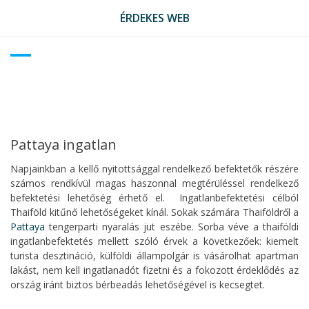
Skip
ÉRDEKES WEB
to
content
Pattaya ingatlan
Napjainkban a kellő nyitottsággal rendelkező befektetők részére
számos rendkívül magas haszonnal megtérüléssel rendelkező
befektetési lehetőség érhető el. Ingatlanbefektetési célból
Thaiföld kitűnő lehetőségeket kínál. Sokak számára Thaiföldről a
Pattaya
tengerparti nyaralás jut eszébe. Sorba véve a thaiföldi
ingatlanbefektetés mellett szóló érvek a következőek: kiemelt
turista desztináció, külföldi állampolgár is vásárolhat apartman
lakást, nem kell ingatlanadót fizetni és a fokozott érdeklődés az
ország iránt biztos bérbeadás lehetőségével is kecsegtet.