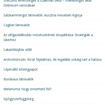
Sokszínű lehetőségek a szakmán belül – marketinges állás
Debrecen városában
Salzkammergut látnivalók: Ausztria mesebeli régiója
Cagliari látnivalók
Az időgazdálkodás művészetének elsajátítása: Stratégiák a
sikerhez
Lakásfelújítás előtt
Arckontúrozás: Kicsit fájdalmas, de legalább sokáig tart a hatása
Lépésálló kőzetgyapot
Bordeaux látnivalók
Melanoma: hogy ismerhető fel?
Gyógyszerfüggőség