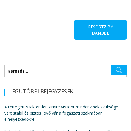
Bejegyzés
navigáció
RESORTZ BY
DANUBE
Keresés:
LEGUTÓBBI BEJEGYZÉSEK
A rettegett szakterület, amire viszont mindenkinek szüksége
van: stabil és biztos jövő vár a fogászati szakmában
elhelyezkedőkre