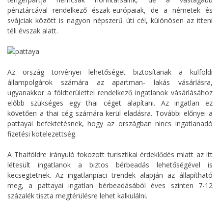
pénztárcával rendelkező észak-európaiak, de a németek és
svájciak között is nagyon népszerű úti cél, különösen az itteni
téli évszak alatt.
Az ország törvényei lehetőséget biztosítanak a külföldi
állampolgárok számára az apartman- lakás vásárlásra,
ugyanakkor a földterülettel rendelkező ingatlanok vásárlásához
előbb szükséges egy thai céget alapítani. Az ingatlan ez
követően a thai cég számára kerül eladásra. További előnyei a
pattayai befektetésnek, hogy az országban nincs ingatlanadó
fizetési kötelezettség.
A Thaiföldre irányuló fokozott turisztikai érdeklődés miatt az itt
létesült ingatlanok a biztos bérbeadás lehetőségével is
kecsegtetnek. Az ingatlanpiaci trendek alapján az állapítható
meg, a pattayai ingatlan bérbeadásából éves szinten 7-12
százalék tiszta megtérülésre lehet kalkulálni.