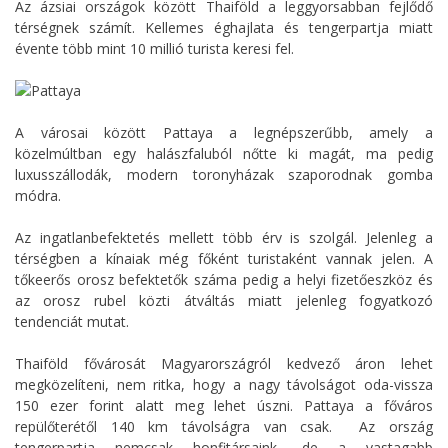
Az ázsiai országok között Thaiföld a leggyorsabban fejlődő
térségnek számít. Kellemes éghajlata és tengerpartja miatt
évente több mint 10 millió turista keresi fel.
A városai között Pattaya a legnépszerűbb, amely a
közelmúltban egy halászfaluból nőtte ki magát, ma pedig
luxusszállodák, modern toronyházak szaporodnak gomba
módra.
Az ingatlanbefektetés mellett több érv is szolgál. Jelenleg a
térségben a kínaiak még főként turistaként vannak jelen. A
tőkeerős orosz befektetők száma pedig a helyi fizetőeszköz és
az orosz rubel közti átváltás miatt jelenleg fogyatkozó
tendenciát mutat.
Thaiföld fővárosát Magyarországról kedvező áron lehet
megközelíteni, nem ritka, hogy a nagy távolságot oda-vissza
150 ezer forint alatt meg lehet úszni. Pattaya a főváros
repülőterétől 140 km távolságra van csak. Az ország
tengerpartja nemcsak honfitársaink, de a vastagabb