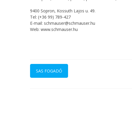
9400 Sopron, Kossuth Lajos u. 49.
Tel: (+36 99) 789-427
E-mail: schmauser@schmauser.hu
Web: www.schmauser.hu
Bejegyzés
navigáció
SAS FOGADÓ