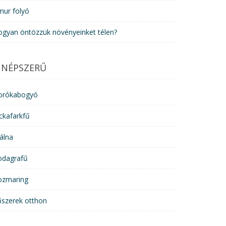
mur folyó
ogyan öntözzük növényeinket télen?
NÉPSZERŰ
orókabogyó
ckafarkfű
álna
odagrafű
ozmaring
űszerek otthon