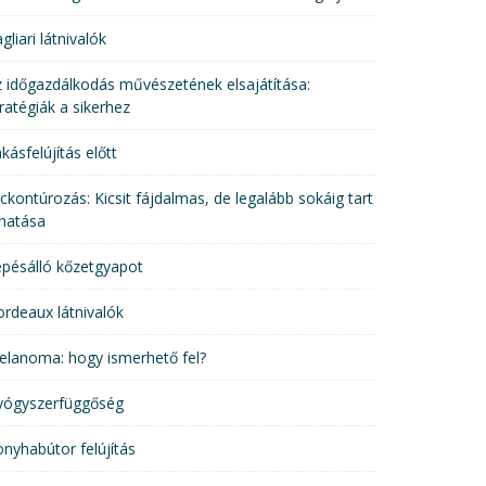
gliari látnivalók
 időgazdálkodás művészetének elsajátítása:
ratégiák a sikerhez
kásfelújítás előtt
ckontúrozás: Kicsit fájdalmas, de legalább sokáig tart
hatása
pésálló kőzetgyapot
rdeaux látnivalók
elanoma: hogy ismerhető fel?
yógyszerfüggőség
nyhabútor felújítás