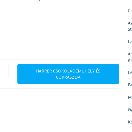
Ca
Az
St
La
Ar
a 
HARRER CSOKOLÁDÉMŰHELY ÉS
Lé
CUKRÁSZDA
Bo
M
G
Ko