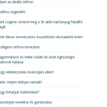
lyen az ideális otthon
afitos szigetelés
int Legiere: ismerd meg a 30 aktív hatóanyag fiatalító
ejét
rle Bleue: természetes összetételű ránctalanító krém
telligens otthon tervezése
gyományos és indiai csalán és azok egészségre
akorolt hatásai
gy védekezzünk rovarcsípés ellen?
tás: milyen előnyei vannak?
gy óvhatjuk ízületeinket?
 sövények nevelése és gondozása