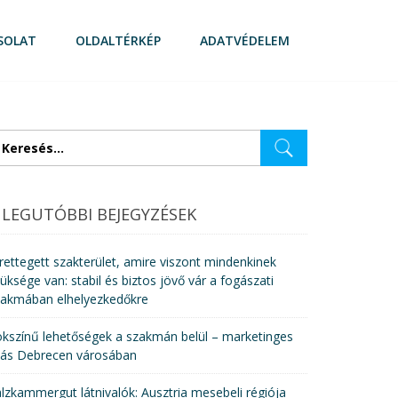
SOLAT
OLDALTÉRKÉP
ADATVÉDELEM
eresés:
LEGUTÓBBI BEJEGYZÉSEK
rettegett szakterület, amire viszont mindenkinek
üksége van: stabil és biztos jövő vár a fogászati
zakmában elhelyezkedőkre
kszínű lehetőségek a szakmán belül – marketinges
lás Debrecen városában
lzkammergut látnivalók: Ausztria mesebeli régiója