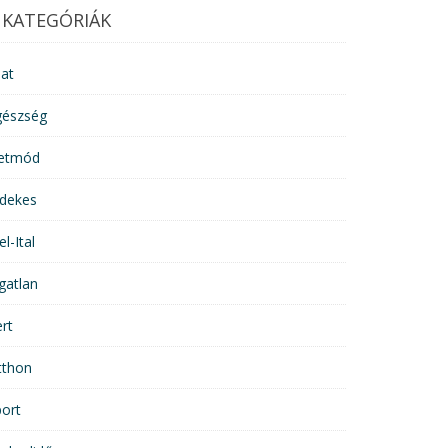
KATEGÓRIÁK
lat
gészség
letmód
rdekes
el-Ital
gatlan
rt
tthon
ort