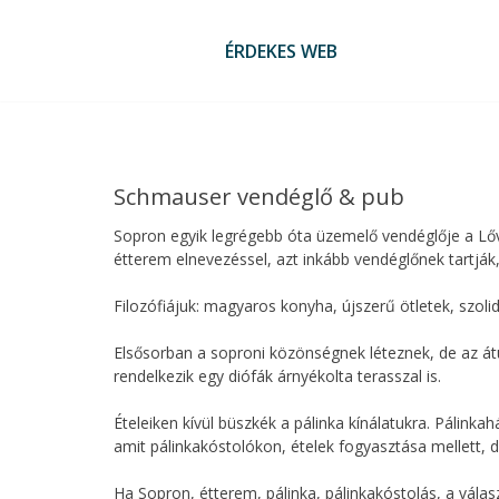
Skip
to
ÉRDEKES WEB
content
Schmauser vendéglő & pub
Sopron egyik legrégebb óta üzemelő vendéglője a Lő
étterem elnevezéssel, azt inkább vendéglőnek tartják
Filozófiájuk: magyaros konyha, újszerű ötletek, szoli
Elsősorban a soproni közönségnek léteznek, de az át
rendelkezik egy diófák árnyékolta terasszal is.
Ételeiken kívül büszkék a pálinka kínálatukra. Pálinkah
amit pálinkakóstolókon, ételek fogyasztása mellett, de 
Ha Sopron, étterem, pálinka, pálinkakóstolás, a vála