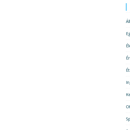
Ál
E
É
É
Ét
In
Ke
O
Sp