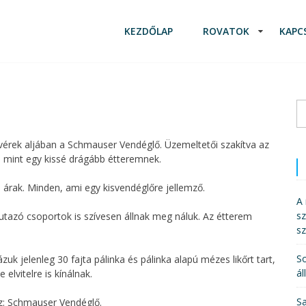
KEZDŐLAP
ROVATOK
KAPC
K
vérek aljában a Schmauser Vendéglő. Üzemeltetői szakítva az
, mint egy kissé drágább étteremnek.
d árak. Minden, ami egy kisvendéglőre jellemző.
A 
sz
utazó csoportok is szívesen állnak meg náluk. Az étterem
s
So
ázuk jelenleg 30 fajta pálinka és pálinka alapú mézes likőrt tart,
ál
elvitelre is kínálnak.
Sa
sz: Schmauser Vendéglő.