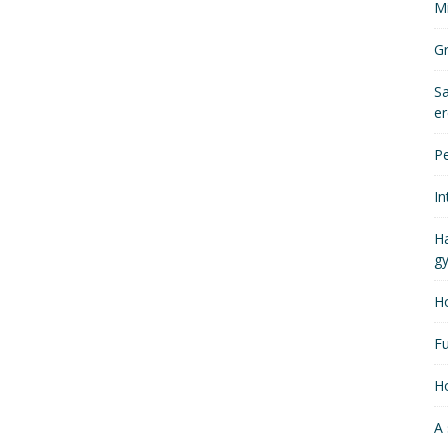
Mi
Gr
Sa
er
Pe
In
Ha
gy
Ho
Fu
Ho
A