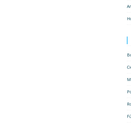
A
H
B
Ci
M
P
R
F