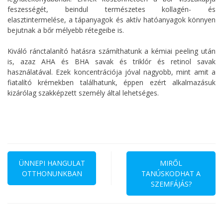
feszességét, beindul természetes kollagén- és
elasztintermelése, a tápanyagok és aktív hatóanyagok könnyen
bejutnak a bőr mélyebb rétegeibe is.
Kiváló ránctalanító hatásra számíthatunk a kémiai peeling után
is, azaz AHA és BHA savak és triklór és retinol savak
használatával. Ezek koncentrációja jóval nagyobb, mint amit a
fiatalító krémekben találhatunk, éppen ezért alkalmazásuk
kizárólag szakképzett személy által lehetséges.
Bejegyzés
navigáció
ÜNNEPI HANGULAT
MIRŐL
OTTHONUNKBAN
TANÚSKODHAT A
SZEMFÁJÁS?