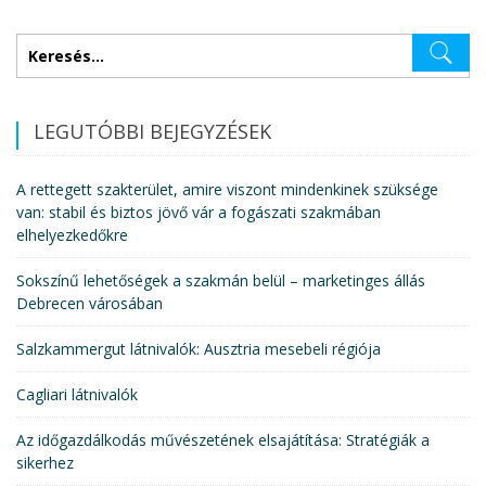
Keresés:
LEGUTÓBBI BEJEGYZÉSEK
A rettegett szakterület, amire viszont mindenkinek szüksége
van: stabil és biztos jövő vár a fogászati szakmában
elhelyezkedőkre
Sokszínű lehetőségek a szakmán belül – marketinges állás
Debrecen városában
Salzkammergut látnivalók: Ausztria mesebeli régiója
Cagliari látnivalók
Az időgazdálkodás művészetének elsajátítása: Stratégiák a
sikerhez