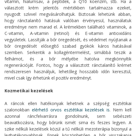
vitamin, hialurnsav, a peptidek, a Q10 koenzim, stb. Ha a
választott krém jelentős mértékben tartalmazza ezeket,
nyugodt szívvel megvásárolhatjuk. Biztosak lehetünk abban,
hogy ránctalanító hatásuk valóban érvényesül, használatuk
eredménye nem marad el. A krémekben található vitaminok, a
C-vitamin, A-vitamin (retinol) és E-vitamin antioxidáns
vegyületek. Lassítják a bőr öregedését, és védelmet nyújtanak a
bőr öregedését elősegítő szabad gyökök káros hatásával
szemben. Serkentik a kollagéntermelést, simábbá teszik a
felhámot, és a bőr mélyébe hatolva megkönnyítik
regenerációját. Fontos, hogy a választott ránctalanító krémet
rendszeresen használjuk, lehetőleg hosszabb időn keresztül,
mivel csak így érhetünk el pozitív eredményt.
Kozmetikai kezelések
A ráncok ellen hatékonyak lehetnek a szépség esztétikai
szalonokban
elérhető orvos esztétikai kezelések is
. Nem kell
azonnal ráncfelvarrásra gondolnunk, sem sebészeti
beavatkozásra, hogy bőrünk ismét sima és feszes legyen. A
szike nélküli kezelések közül a tű nélküli mezoterápia bizonyul a
leghatékonyabbnak. Ennek köszönhetően a bőr visszakapja