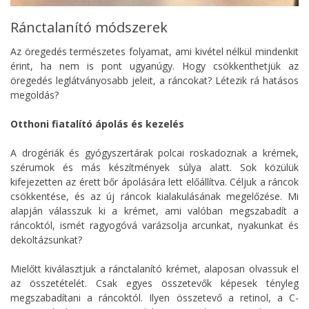
Ránctalanító módszerek
Az öregedés természetes folyamat, ami kivétel nélkül mindenkit
érint, ha nem is pont ugyanúgy. Hogy csökkenthetjük az
öregedés leglátványosabb jeleit, a ráncokat? Létezik rá hatásos
megoldás?
Otthoni fiatalító ápolás és kezelés
A drogériák és gyógyszertárak polcai roskadoznak a krémek,
szérumok és más készítmények súlya alatt. Sok közülük
kifejezetten az érett bőr ápolására lett előállítva. Céljuk a ráncok
csökkentése, és az új ráncok kialakulásának megelőzése. Mi
alapján válasszuk ki a krémet, ami valóban megszabadít a
ráncoktól, ismét ragyogóvá varázsolja arcunkat, nyakunkat és
dekoltázsunkat?
Mielőtt kiválasztjuk a ránctalanító krémet, alaposan olvassuk el
az összetételét. Csak egyes összetevők képesek tényleg
megszabadítani a ráncoktól. Ilyen összetevő a retinol, a C-